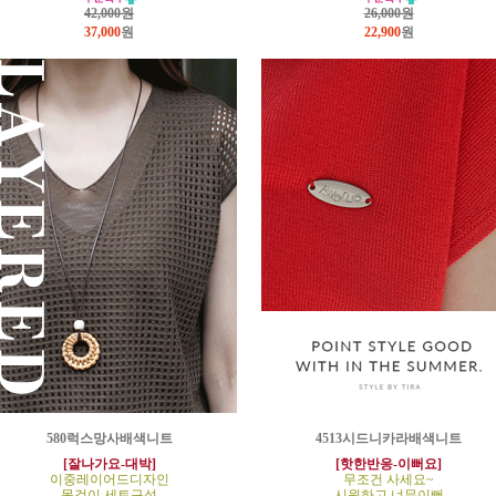
42,000원
26,000원
37,000
원
22,900
원
580럭스망사배색니트
4513시드니카라배색니트
[잘나가요-대박]
[핫한반응-이뻐요]
이중레이어드디자인
무조건 사세요~
목걸이 세트구성
시원하고 너무이뻐