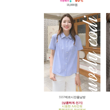
18,000원
5557메르시잔줄남방
[상콤하게-인기]
시원한 A라인핏
폭염데일리 정석패션