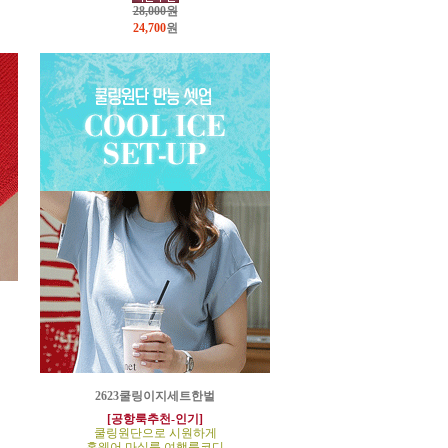
28,000원
24,700
원
2623쿨링이지세트한벌
[공항룩추천-인기]
쿨링원단으로 시원하게
홈웨어,마실룩,여행룩코디