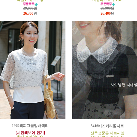
29,800원
29,900원
26,300
원
26,400
원
1979해피그물망배색티
5416비즈카라쫄니트
[시원해보여-인기]
신축성좋은 니트짜임