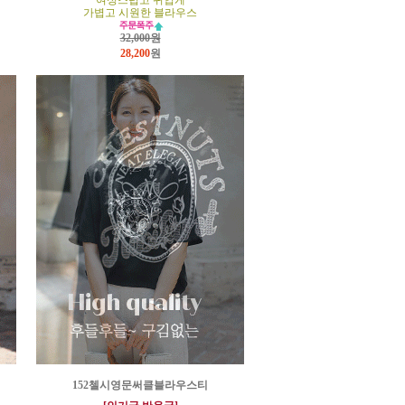
여성스럽고 귀엽게
가볍고 시원한 블라우스
32,000원
28,200
원
152첼시영문써클블라우스티