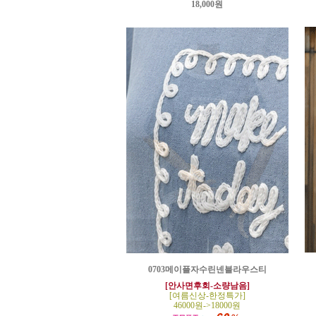
18,000원
0703메이플자수린넨블라우스티
[안사면후회-소량남음]
[여름신상-한정특가]
46000원->18000원