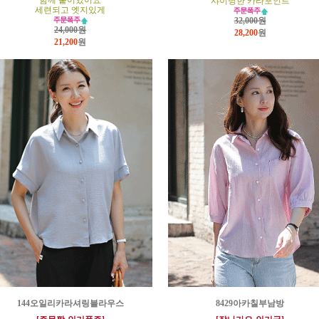
함께 붙어있어요
샤이닝한 카라포인트
세련되고 엣지있게
32,000원
24,000원
28,200
원
21,200
원
144오일리카라셔링블라우스
8429아카칠부남방