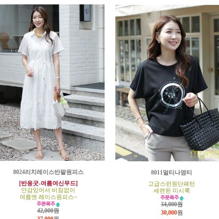
8024리치레이스반팔원피스
8011멀티나염티
[반응굿-여름여신무드]
고급스런원단패턴
안감있어서 비침없이
세련된 미시룩
여름엔 레이스원피스~
34,000원
42,000원
30,000
원