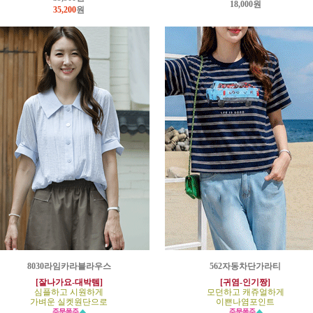
18,000원
35,200
원
8030라임카라블라우스
562자동차단가라티
[잘나가요-대박템]
[귀염-인기짱]
심플하고 시원하게
모던하고 캐쥬얼하게
가벼운 실켓원단으로
이쁜나염포인트