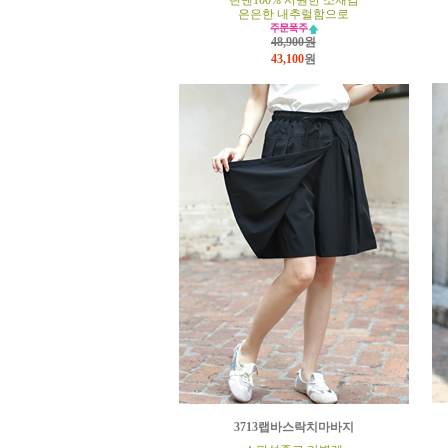
린넨100% 시원한 소재감
은은한 내추럴함으로
48,900원
43,100
원
3713랩바스락치마바지