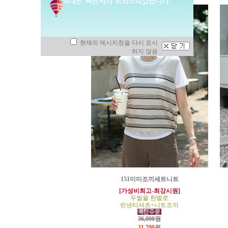
현재의 메시지창을 다시 표시
하지 않음
151미미조끼세트니트
[가성비최고-최강시원]
두벌을 한벌로
린넨티셔츠+니트조끼
36,000원
31,700
원