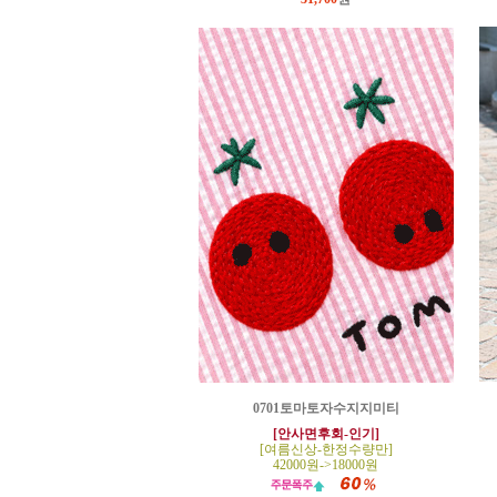
0701토마토자수지지미티
[안사면후회-인기]
[여름신상-한정수량만]
42000원->18000원