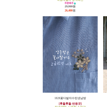
29,900원
26,400
원
1828꽃다발자수린넨남방
[후들후들-반응굿]