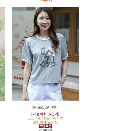
593포스스티치티
[가성비최고-인기]
고급스런 데일리미시룩
깔끔하게 포인트
26,000원