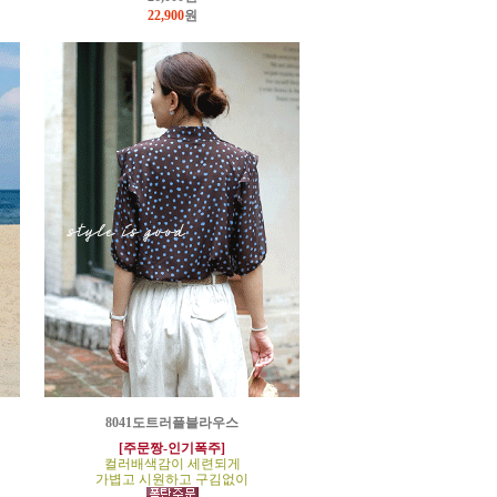
22,900
원
8041도트러플블라우스
[주문짱-인기폭주]
컬러배색감이 세련되게
가볍고 시원하고 구김없이