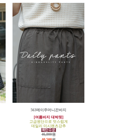
563메이주머니끈바지
[여름바지 대박핏]
고급원단으로 멋스럽게
데일리 미시팬츠강추
46,000원
40,500
원