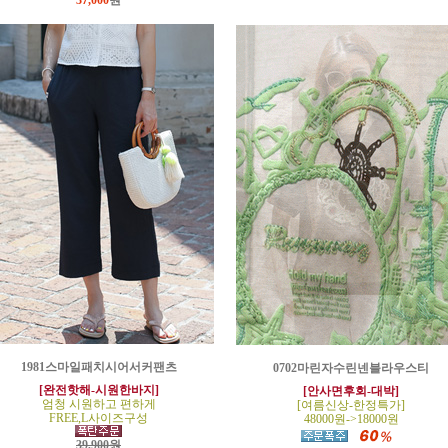
37,000
원
1981스마일패치시어서커팬츠
0702마린자수린넨블라우스티
[완전핫해-시원한바지]
[안사면후회-대박]
엄청 시원하고 편하게
[여름신상-한정특가]
FREE,L사이즈구성
48000원->18000원
39,900원