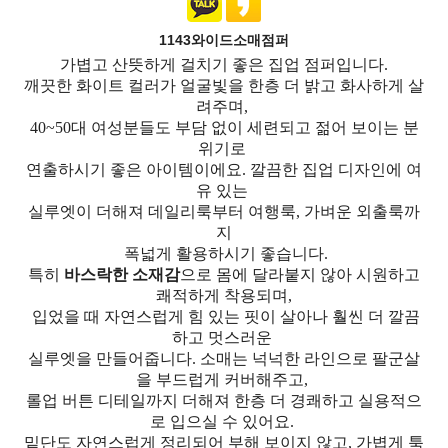
1143와이드소매점퍼
가볍고 산뜻하게 걸치기 좋은 집업 점퍼입니다.
깨끗한 화이트 컬러가 얼굴빛을 한층 더 밝고 화사하게 살
려주며,
40~50대 여성분들도 부담 없이 세련되고 젊어 보이는 분
위기로
연출하시기 좋은 아이템이에요. 깔끔한 집업 디자인에 여
유 있는
실루엣이 더해져 데일리룩부터 여행룩, 가벼운 외출룩까
지
폭넓게 활용하시기 좋습니다.
특히
바스락한 소재감
으로 몸에 달라붙지 않아 시원하고
쾌적하게 착용되며,
입었을 때 자연스럽게 힘 있는 핏이 살아나 훨씬 더 깔끔
하고 멋스러운
실루엣을 만들어줍니다. 소매는 넉넉한 라인으로 팔군살
을 부드럽게 커버해주고,
롤업 버튼 디테일까지 더해져 한층 더 경쾌하고 실용적으
로 입으실 수 있어요.
밑단도 자연스럽게 정리되어 부해 보이지 않고, 가볍게 툭