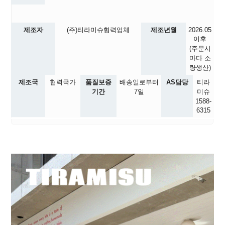
제조자
(주)티라미슈협력업체
제조년월
2026.05
이후
(주문시
마다 소
량생산)
제조국
협력국가
품질보증
배송일로부터
AS담당
티라
기간
7일
미슈
1588-
6315