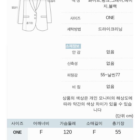
화이트,핑크,그레이,베이
지,블랙
ONE
드라이크리닝
없음
없음
55~날씬77
없음
상품의 색상은 개인 모니터의 해상도에
따라 약간의 색상 차이가 있을 수 있습
니다
(단위 cm)
사이즈
어깨너비
가슴둘레
소매길이
총기장
F
120
F
55
ONE