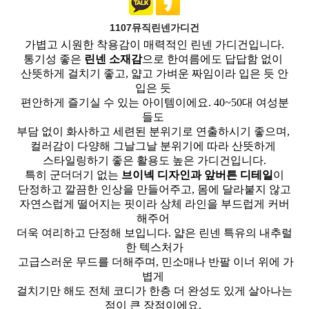
1107뮤직린넨가디건
가볍고 시원한 착용감이 매력적인 린넨 가디건입니다.
통기성 좋은
린넨 소재감
으로 한여름에도 답답함 없이
산뜻하게 걸치기 좋고, 얇고 가벼운 짜임이라 입은 듯 안
입은 듯
편안하게 즐기실 수 있는 아이템이에요. 40~50대 여성분
들도
부담 없이 화사하고 세련된 분위기로 연출하시기 좋으며,
컬러감이 다양해 그날그날 분위기에 따라 산뜻하게
스타일링하기 좋은 활용도 높은 가디건입니다.
특히 군더더기 없는
브이넥 디자인과 앞버튼 디테일
이
단정하고 깔끔한 인상을 만들어주고, 몸에 달라붙지 않고
자연스럽게 떨어지는 핏이라 상체 라인을 부드럽게 커버
해주어
더욱 여리하고 단정해 보입니다. 얇은 린넨 특유의 내추럴
한 텍스처가
고급스러운 무드를 더해주며, 민소매나 반팔 이너 위에 가
볍게
걸치기만 해도 전체 코디가 한층 더 완성도 있게 살아나는
점이 큰 장점이에요.