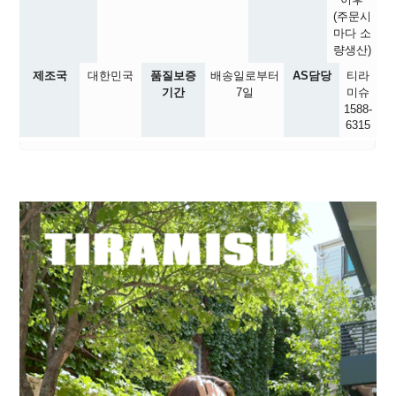
(주문시
마다 소
량생산)
제조국
대한민국
품질보증
배송일로부터
AS담당
티라
기간
7일
미슈
1588-
6315