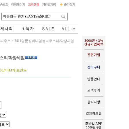
블라우스
>
5411영문실버나염블라우스티/막장세일
우스티/막장세일
감 이쁘게 포인트