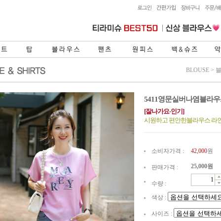
BLOUSE
>
5411영문실버나염블라
[잘나가요-인기]
시원하고 편안한블라우스 라인
소비자가격 :
42,000
원
25,000
원
판매가격 :
수량 :
색상 :
사이즈 :