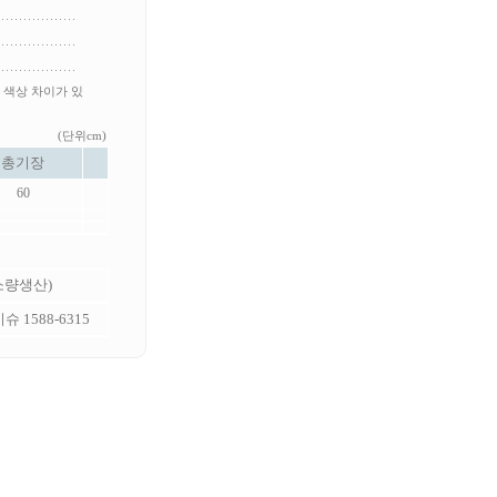
 색상 차이가 있
(단위cm)
총기장
60
 소량생산)
 1588-6315