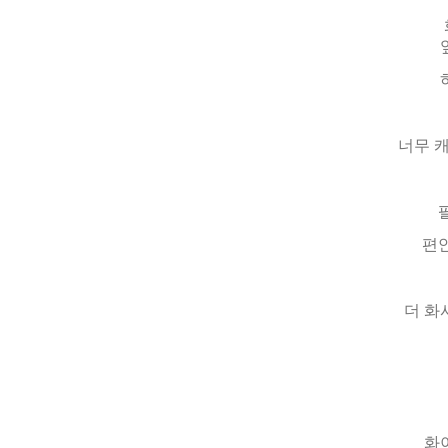
너무 
편안
더 화
화