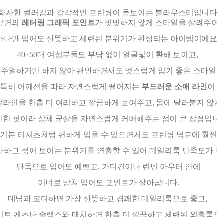
화사한 컬러감과 감각적인 프린팅이 돋보이는 블라우스티입니다
앞면의
레터링 그래픽 포인트
가 밋밋하지 않게 스타일을 살려주
하나만 입어도 산뜻하고 세련된 분위기가 완성되는 아이템이에요
40~50대 여성분들도 부담 없이 얼굴빛이 환해 보이고,
캐주얼하기만 하지 않아 편안하면서도 멋스럽게 입기 좋은 스타일
특히 어깨선을 따라 자연스럽게 떨어지는
부드러운 소매 라인
이
팔라인을 한층 더 여리하고 깔끔하게 보여주고, 몸에 달라붙지 않
한 핏이라 상체 군살을 자연스럽게 커버해주는 점이 큰 장점입
기본 티셔츠처럼 편하게 입을 수 있으면서도 프린팅 덕분에 훨씬
사하고 젊어 보이는 분위기를 연출할 수 있어 데일리룩 만족도가 
단독으로 입어도 예쁘고, 가디건이나 린넨 아우터 안에
이너로 받쳐 입어도 포인트가 살아납니다.
데님과 코디하면 가장 산뜻하고 경쾌한 데일리룩으로 좋고,
이트 팬츠나 슬랙스와 매치하면 한층 더 깔끔하고 세련된 외출룩