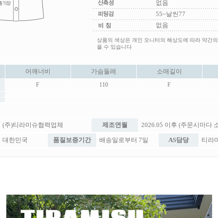
없음
55~날씬77
없음
상품의 색상은 개인 모니터의 해상도에 따라 약간의
을 수 있습니다
어깨너비
가슴둘레
소매길이
F
110
F
(주)티라미슈협력업체
제조연월
2026.05 이후 (주문시마다
대한민국
품질보증기간
배송일로부터 7일
AS담당
티라미슈