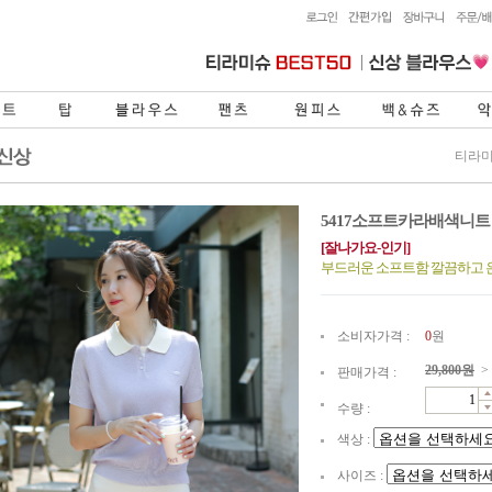
티라미
5417소프트카라배색니
[잘나가요-인기]
부드러운 소프트함 깔끔하고
소비자가격 :
0
원
29,800
원
>
판매가격 :
수량 :
색상 :
사이즈 :