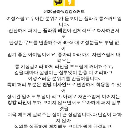
5420플라워캉캉스커트
여성스럽고 우아한 분위기가 돋보이는 플라워 롱스커트입
니다.
잔잔하게 퍼지는
플라워 패턴
이 전체적으로 화사하면서
도
단정한 무드를 연출해주어 40~50대 여성분들도 부담 없
이
입기 좋은 아이템이에요. 종아리 아래까지 자연스럽게 내
려오는
롱 기장감이라 하체 라인을 부드럽게 커버해주고,
걸을 때마다 살랑이는 실루엣이 한층 더 여리하고
여성스러운 분위기를 만들어줍니다.
특히 허리 부분은
밴딩 디자인
으로 편안하게 착용할 수 있
어
장시간 입어도 부담이 적고, 아래로 자연스럽게 이어지는
캉캉 라인
이 부해 보이지 않으면서도 우아하게 퍼져 실루
엣을
더욱 예쁘게 살려주는 점이 큰 장점입니다. 패턴감이 과하
지 않아
상의를 심플하게 매치해도 코디가 쉽게 완성되고,