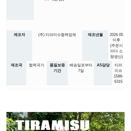
제조자
(주) 티라미슈협력업체
제조년월
2026.05
이후
(주문시
마다 소
량생산)
제조국
협력국가
품질보증
배송일로부터
AS담당
티라
기간
7일
미슈
1588-
6315