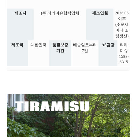
제조자
(주)티라미슈협력업체
제조연월
2026.05
이후
(주문시
마다 소
량생산)
제조국
대한민국
품질보증
배송일로부터
AS담당
티라
기간
7일
미슈
1588-
6315