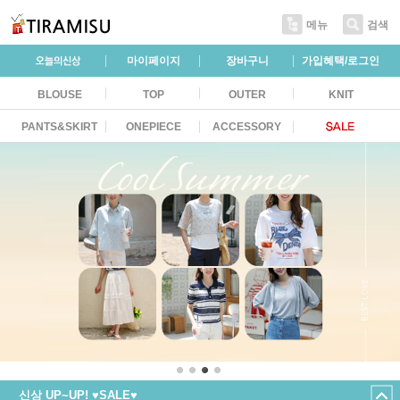
메뉴
검색
마이페이지
장바구니
가입혜택/로그인
BLOUSE
TOP
OUTER
KNIT
PANTS&SKIRT
ONEPIECE
ACCESSORY
신상 UP~UP! ♥SALE♥