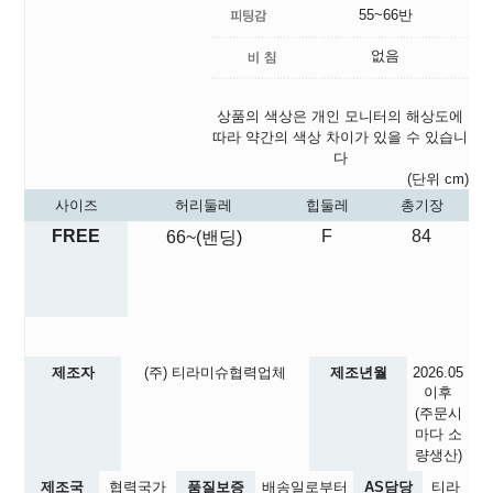
55~66반
없음
상품의 색상은 개인 모니터의 해상도에
따라 약간의 색상 차이가 있을 수 있습니
다
(단위 cm)
사이즈
허리둘레
힙둘레
총기장
FREE
F
84
66~(밴딩)
제조자
(주) 티라미슈협력업체
제조년월
2026.05
이후
(주문시
마다 소
량생산)
제조국
협력국가
품질보증
배송일로부터
AS담당
티라