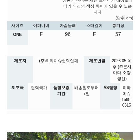
상품의 색상은 개인 모니터의 해상도에
따라 약간의 색상 차이가 있을 수 있습
니다
(단위 cm)
사이즈
어깨너비
가슴둘레
소매길이
총기장
F
96
F
57
ONE
제조자
(주)티라미슈협력업체
제조년월
2026.05
이
후 (주문시
마다 소량
생산)
제조국
협력국가
품질보증
배송일로부터
AS담당
티라
기간
7일
미슈
1588-
6315