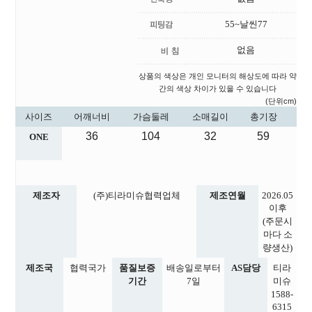
55~날씬77
없음
상품의 색상은 개인 모니터의 해상도에 따라 약
간의 색상 차이가 있을 수 있습니다
(단위cm)
사이즈
어깨너비
가슴둘레
소매길이
총기장
36
104
32
59
ONE
제조자
(주)티라미슈협력업체
제조연월
2026.05
이후
(주문시
마다 소
량생산)
제조국
협력국가
품질보증
배송일로부터
AS담당
티라
기간
7일
미슈
1588-
6315