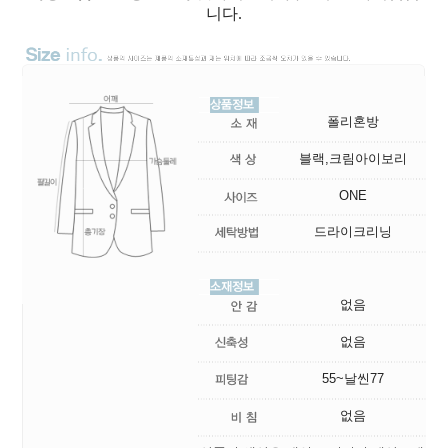
니다.
폴리혼방
블랙,크림아이보리
ONE
드라이크리닝
없음
없음
55~날씬77
없음