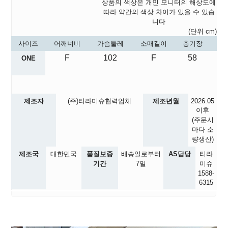
상품의 색상은 개인 모니터의 해상도에
따라 약간의 색상 차이가 있을 수 있습
니다
(단위 cm)
사이즈
어깨너비
가슴둘레
소매길이
총기장
F
102
F
58
ONE
제조자
(주)티라미슈협력업체
제조년월
2026.05
이후
(주문시
마다 소
량생산)
제조국
대한민국
품질보증
배송일로부터
AS담당
티라
기간
7일
미슈
1588-
6315