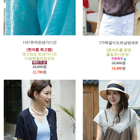
1107뮤직린넨가디건
579목걸이도트남방세트
[한여름 최고템]
3종세트를 몽땅
센스있는 린넨가디건
올킬코디완성~
다양한컬러포인트
28,000원
26,000원
24,400
원
22,700
원