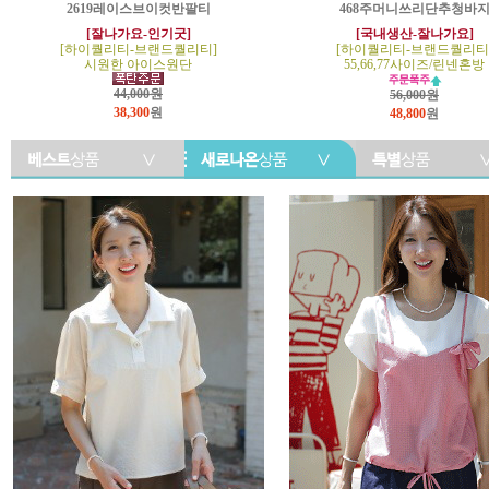
2619레이스브이컷반팔티
468주머니쓰리단추청바
[잘나가요-인기굿]
[국내생산-잘나가요]
[하이퀄리티-브랜드퀄리티]
[하이퀄리티-브랜드퀄리티
시원한 아이스원단
55,66,77사이즈/린넨혼방
44,000원
56,000원
38,300
원
48,800
원