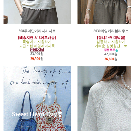
598루미단가라나시니트
8030라임카라블라우스
[배송지연-8/18이후배송]
[잘나가요-대박템]
폭염에도 시원하게
심플하고 시원하게
고급스런 데일리미시룩
가벼운 실켓원단으로
33,900원
42,000원
29,500
원
36,600
원