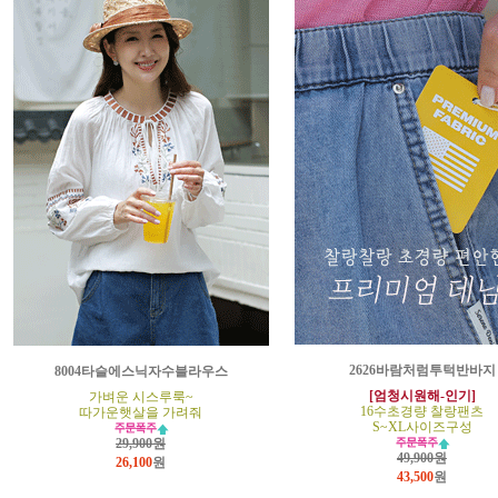
2626바람처럼투턱반바지
8004타슬에스닉자수블라우스
[엄청시원해-인기]
가벼운 시스루룩~
16수초경량 찰랑팬츠
따가운햇살을 가려줘
S~XL사이즈구성
29,900원
49,900원
26,100
원
43,500
원