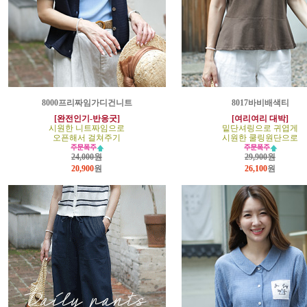
8000프리짜임가디건니트
8017바비배색티
[완전인기-반응굿]
[여리여리 대박]
시원한 니트짜임으로
밑단셔링으로 귀엽게
오픈해서 걸쳐주기
시원한 쿨링원단으로
24,000원
29,900원
20,900
원
26,100
원