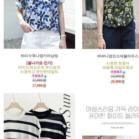
8042수묵나염카라남방
8040나염민소매블라우스
[잘나가요-인기]
시원한 핫썸머
바이오워싱으로 부드럽게
여행룩,데일리룩굿
시원하고 편안한데일리
24,000원
32,000원
20,900
원
27,900
원