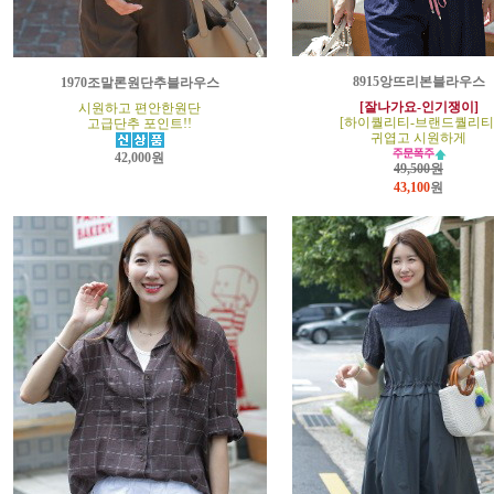
8915앙뜨리본블라우스
1970조말론원단추블라우스
[잘나가요-인기쟁이]
시원하고 편안한원단
[하이퀄리티-브랜드퀄리티
고급단추 포인트!!
귀엽고 시원하게
42,000원
49,500원
43,100
원