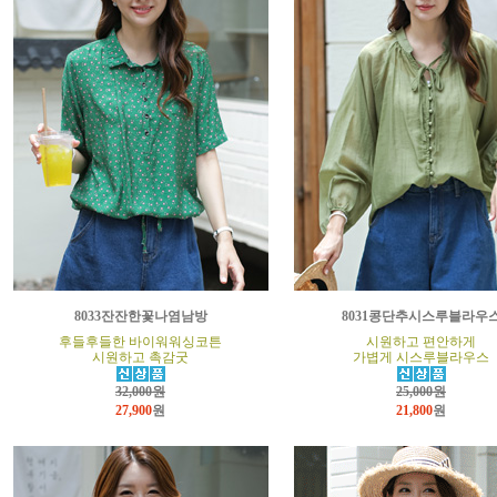
8033잔잔한꽃나염남방
8031콩단추시스루블라우
후들후들한 바이워워싱코튼
시원하고 편안하게
시원하고 촉감굿
가볍게 시스루블라우스
32,000원
25,000원
27,900
원
21,800
원