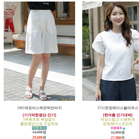
1965제로바스락핀턱반바지
3711펀칭레이스블라우스
[기가막힌원단-인기]
[한여름 인기대박]
5부팬츠로 부담없이
여성스럽고 시원하게
쿨링원단으로 구김제로
펀칭레이스포인트
34,000원
32,000원
29,600
원
27,900
원