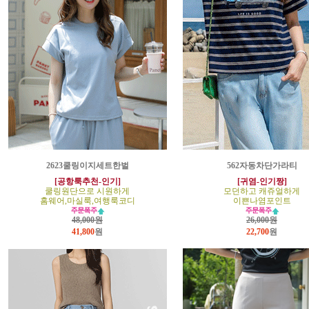
2623쿨링이지세트한벌
562자동차단가라티
[공항룩추천-인기]
[귀염-인기짱]
쿨링원단으로 시원하게
모던하고 캐쥬얼하게
홈웨어,마실룩,여행룩코디
이쁜나염포인트
48,000원
26,000원
41,800
원
22,700
원