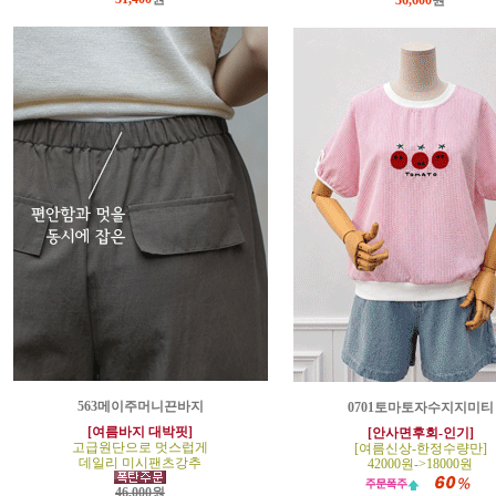
36,600
원
563메이주머니끈바지
0701토마토자수지지미티
[여름바지 대박핏]
[안사면후회-인기]
고급원단으로 멋스럽게
[여름신상-한정수량만]
데일리 미시팬츠강추
42000원->18000원
46,000원