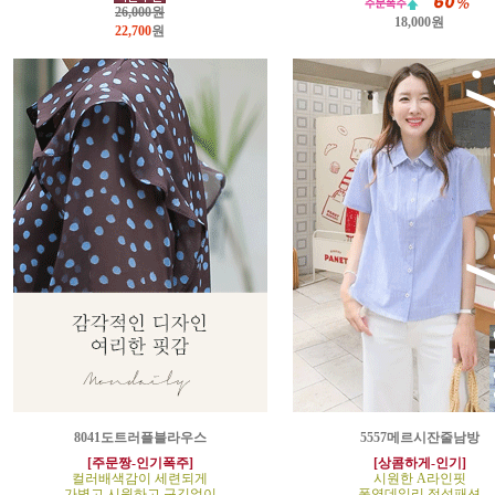
26,000원
18,000원
22,700
원
8041도트러플블라우스
5557메르시잔줄남방
[주문짱-인기폭주]
[상콤하게-인기]
컬러배색감이 세련되게
시원한 A라인핏
가볍고 시원하고 구김없이
폭염데일리 정석패션