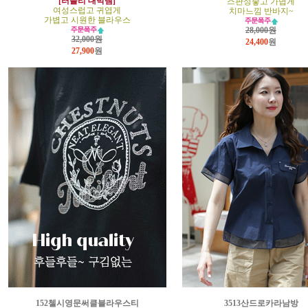
[러블리 대박템]
스판성좋고 가볍게
여성스럽고 귀엽게
치마느낌 반바지~
가볍고 시원한 블라우스
28,000원
32,000원
24,400
원
27,900
원
152첼시영문써클블라우스티
3513산드로카라남방