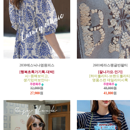
2030에스닉나염원피스
2601베라스팽글반팔티
[행복초특가기획-대박]
[잘나가요-인기]
시~원해보이고,
[하이퀄리티-브랜드퀄리티
생기있어보인다~
명품스런 데일리미시룩
32,000원
48,000원
27,900
원
41,800
원