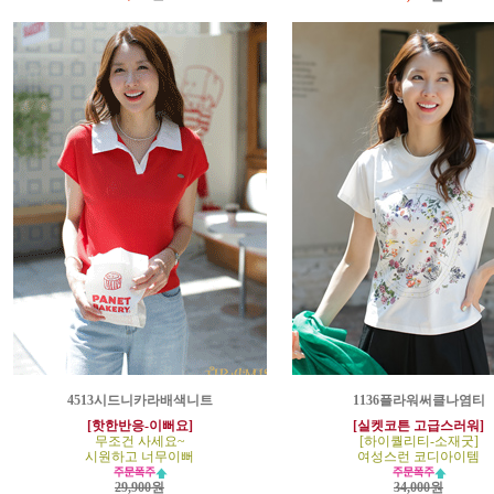
4513시드니카라배색니트
1136플라워써클나염티
[핫한반응-이뻐요]
[실켓코튼 고급스러워]
무조건 사세요~
[하이퀄리티-소재굿]
시원하고 너무이뻐
여성스런 코디아이템
29,900원
34,000원