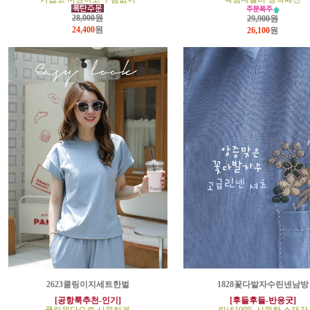
28,000원
29,900원
24,400
원
26,100
원
2623쿨링이지세트한벌
1828꽃다발자수린넨남방
[공항룩추천-인기]
[후들후들-반응굿]