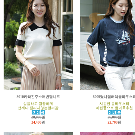
8010카라진주소매반팔니트
8009닻나염배색블라우스
심플하고 깔끔하게
시원한 블라우스티
언제나 질리지않는컬러감
마린풍으로 썸머룩추천
28,000원
26,000원
24,400
원
22,700
원