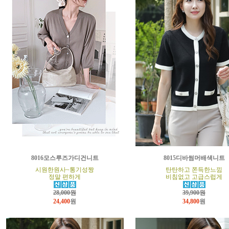
8016모스루즈가디건니트
8015디바썸머배색니트
시원한원사~통기성짱
탄탄하고 쫀득한느낌
정말 편하게
비침없고 고급스럽게
28,000원
39,900원
24,400
원
34,800
원