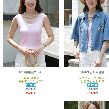
8027틴틴골지나시
8026데님자수남방
신축성 엄청굿~
자켓스타일로 편하게
시원하게 한여름코디
얇은데님원단으로
26,000원
32,000원
22,700
원
27,900
원