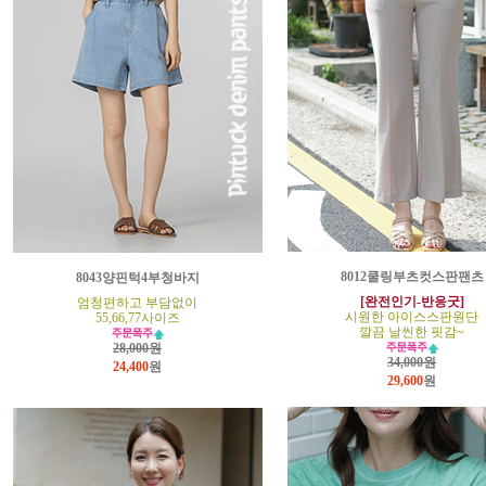
8012쿨링부츠컷스판팬츠
8043양핀턱4부청바지
[완전인기-반응굿]
엄청편하고 부담없이
시원한 아이스스판원단
55,66,77사이즈
깔끔 날씬한 핏감~
28,000원
34,000원
24,400
원
29,600
원