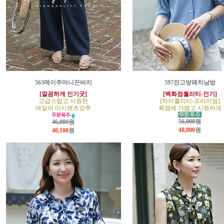
563메이주머니끈바지
597잔고방패치남방
[깔끔하게 인기굿]
[백화점퀄리티-인기]
고급스럽고 시원한
[하이퀄리티-프리미엄]
데일리 미시팬츠강추
폭염에 가볍고 시원하게
56,000원
46,000원
48,800
원
40,100
원