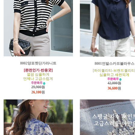
8002양포켓단가라니트
8001언발스카프블라우스
[완전인기-반응굿]
[하이퀄리티-브랜드퀄리티
깔끔 심플하게
심플하고 세련되게
언제나 고급스럽게
42,000원
29,900원
36,600
원
26,100
원