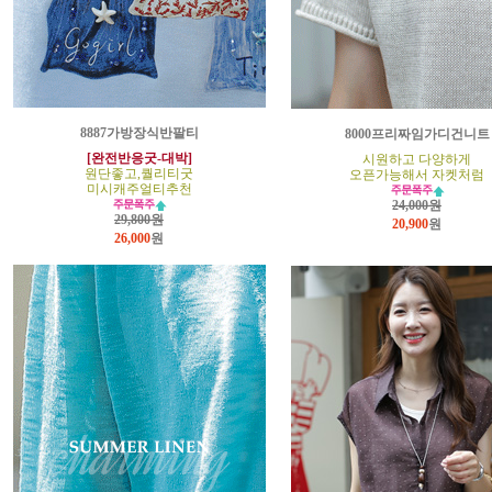
8887가방장식반팔티
8000프리짜임가디건니트
[완전반응굿-대박]
시원하고 다양하게
원단좋고,퀄리티굿
오픈가능해서 자켓처럼
미시캐주얼티추천
24,000원
29,800원
20,900
원
26,000
원