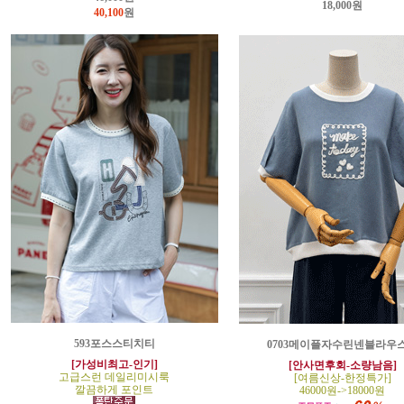
18,000원
40,100
원
593포스스티치티
0703메이플자수린넨블라우
[가성비최고-인기]
[안사면후회-소량남음]
고급스런 데일리미시룩
[여름신상-한정특가]
깔끔하게 포인트
46000원->18000원