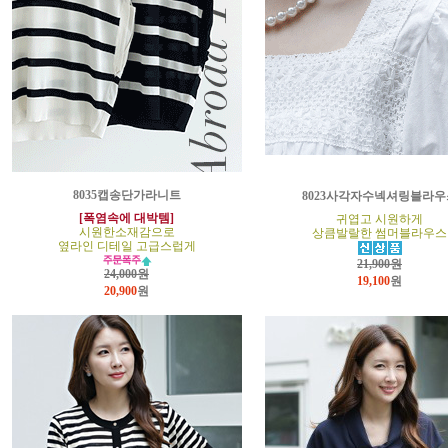
8035캡송단가라니트
8023사각자수넥셔링블라우
[폭염속에 대박템]
귀엽고 시원하게
시원한소재감으로
상큼발랄한 썸머블라우스
옆라인 디테일 고급스럽게
21,900원
24,000원
19,100
원
20,900
원