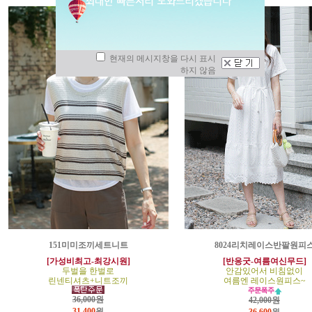
현재의 메시지창을 다시 표시
하지 않음
151미미조끼세트니트
8024리치레이스반팔원피
[가성비최고-최강시원]
[반응굿-여름여신무드]
두벌을 한벌로
안감있어서 비침없이
린넨티셔츠+니트조끼
여름엔 레이스원피스~
36,000원
42,000원
31,400
원