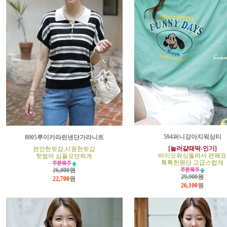
594퍼니강아지워싱티
8005루이카라린넨단가라니트
[놀러갈때딱-인기]
편안한핏감,시원한핏감
바이오워싱돌려서 편해요
핫썸머 심플모던하게
톡톡한원단 고급스럽게
26,000원
29,900원
22,700
원
26,100
원