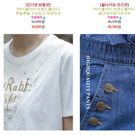
[인기굿 반응굿]
[잘나가요-인기굿]
[하이퀄리티-브랜드퀄리티]
[하이퀄리티-브랜드퀄리티
후들후들 구김없고 세련되게
끝단매쉬망사포인트
42,000원
46,500원
36,600
원
40,500
원