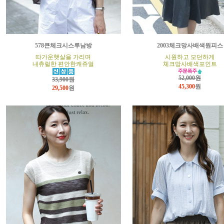
578큰체크시스루남방
2003체크망사배색원피스
따가운햇살을 가리며
시원하고 모던하게
내츄럴한 편안한캐쥬얼
체크망사배색포인트
52,000원
33,900원
45,300
원
29,500
원