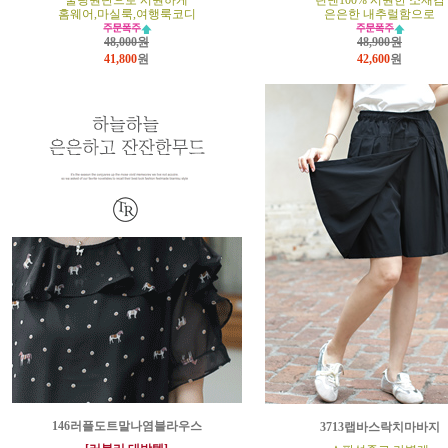
쿨링원단으로 시원하게
린넨100% 시원한 소재감
홈웨어,마실룩,여행룩코디
은은한 내추럴함으로
48,000원
48,900원
41,800
원
42,600
원
146러플도트말나염블라우스
3713랩바스락치마바지