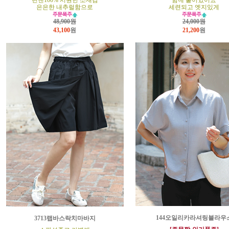
린넨100% 시원한 소재감
함께 붙어있어요
은은한 내추럴함으로
세련되고 엣지있게
48,900원
24,000원
43,100
원
21,200
원
144오일리카라셔링블라우
3713랩바스락치마바지