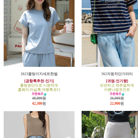
2623쿨링이지세트한벌
562자동차단가라티
[공항룩추천-인기]
[귀염-인기짱]
쿨링원단으로 시원하게
모던하고 캐쥬얼하게
홈웨어,마실룩,여행룩코디
이쁜나염포인트
48,000원
26,000원
42,300
원
22,900
원