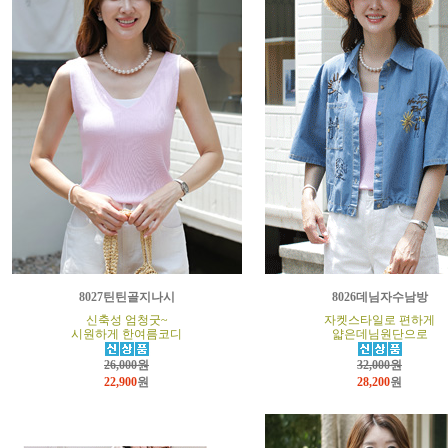
8027틴틴골지나시
8026데님자수남방
신축성 엄청굿~
자켓스타일로 편하게
시원하게 한여름코디
얇은데님원단으로
26,000원
32,000원
22,900
원
28,200
원