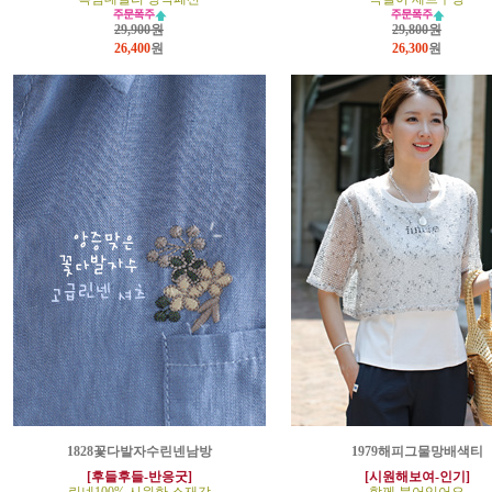
29,900원
29,800원
26,400
원
26,300
원
1828꽃다발자수린넨남방
1979해피그물망배색티
[후들후들-반응굿]
[시원해보여-인기]