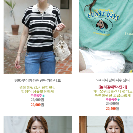
594퍼니강아지워싱티
8005루이카라린넨단가라니트
[놀러갈때딱-인기]
편안한핏감,시원한핏감
바이오워싱돌려서 편해요
핫썸머 심플모던하게
톡톡한원단 고급스럽게
26,000원
29,900원
22,900
원
26,400
원