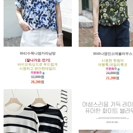
8042수묵나염카라남방
8040나염민소매블라우스
[잘나가요-인기]
시원한 핫썸머
바이오워싱으로 부드럽게
여행룩,데일리룩굿
시원하고 편안한데일리
24,000원
32,000원
21,200
원
28,200
원