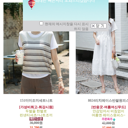
현재의 메시지창을 다시 표시
하지 않음
151미미조끼세트니트
8024리치레이스반팔원피
[가성비최고-최강시원]
[반응굿-여름여신무드]
두벌을 한벌로
안감있어서 비침없이
린넨티셔츠+니트조끼
여름엔 레이스원피스~
36,000원
42,000원
31,700
원