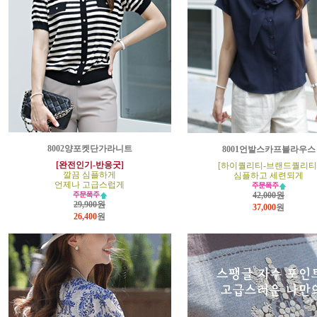
8002양포켓단가라니트
8001언발스카프블라우스
[완전인기-반응굿]
[하이퀄리티-브랜드퀄리티
깔끔 심플하게
심플하고 세련되게
언제나 고급스럽게
42,000원
29,900원
37,000
원
26,400
원