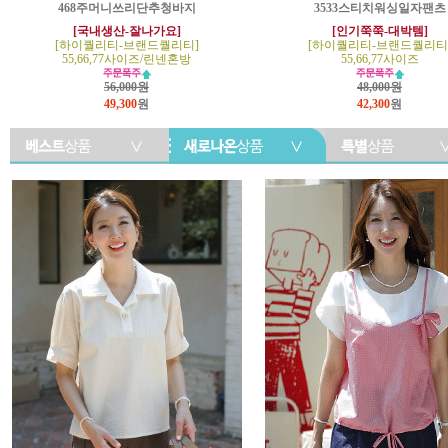
468주머니쓰리단추청바지
3533스티치워싱일자팬츠
[국내생산-잘나가요]
[인기쭉쭉-대박템]
[하이퀄리티-브랜드퀄리티]
[하이퀄리티-브랜드퀄리티
55,66,77사이즈/린넨혼방
55,66,77사이즈
56,000원
48,000원
49,300
원
42,300
원