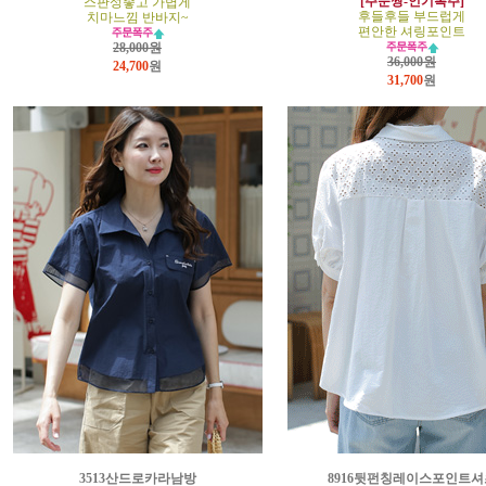
[주문짱-인기폭주]
스판성좋고 가볍게
후들후들 부드럽게
치마느낌 반바지~
편안한 셔링포인트
28,000원
36,000원
24,700
원
31,700
원
3513산드로카라남방
8916뒷펀칭레이스포인트셔