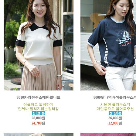
8010카라진주소매반팔니트
8009닻나염배색블라우스
심플하고 깔끔하게
시원한 블라우스티
언제나 질리지않는컬러감
마린풍으로 썸머룩추천
28,000원
26,000원
24,700
원
22,900
원