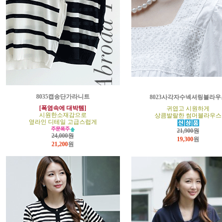
8035캡송단가라니트
8023사각자수넥셔링블라우
[폭염속에 대박템]
귀엽고 시원하게
시원한소재감으로
상큼발랄한 썸머블라우스
옆라인 디테일 고급스럽게
21,900원
24,000원
19,300
원
21,200
원