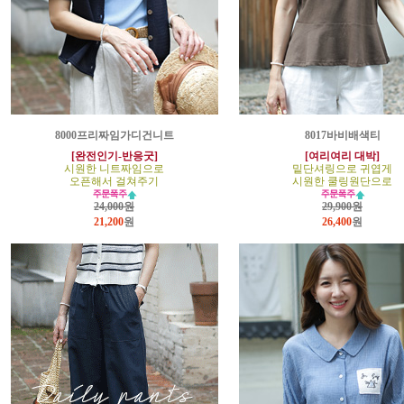
8000프리짜임가디건니트
8017바비배색티
[완전인기-반응굿]
[여리여리 대박]
시원한 니트짜임으로
밑단셔링으로 귀엽게
오픈해서 걸쳐주기
시원한 쿨링원단으로
24,000원
29,900원
21,200
원
26,400
원