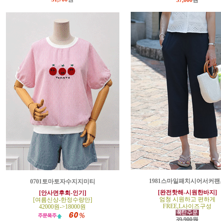
37,000
원
1981스마일패치시어서커팬
0701토마토자수지지미티
[완전핫해-시원한바지]
[안사면후회-인기]
엄청 시원하고 편하게
[여름신상-한정수량만]
FREE,L사이즈구성
42000원->18000원
39,900원