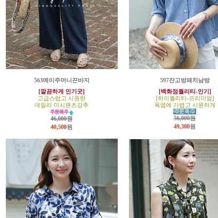
563메이주머니끈바지
597잔고방패치남방
[깔끔하게 인기굿]
[백화점퀄리티-인기]
고급스럽고 시원한
[하이퀄리티-프리미엄]
데일리 미시팬츠강추
폭염에 가볍고 시원하게
56,000원
46,000원
49,300
원
40,500
원