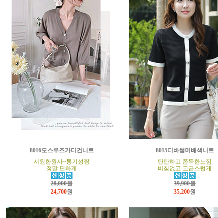
8016모스루즈가디건니트
8015디바썸머배색니트
시원한원사~통기성짱
탄탄하고 쫀득한느낌
정말 편하게
비침없고 고급스럽게
28,000원
39,900원
24,700
원
35,200
원