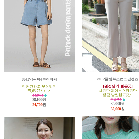
8012쿨링부츠컷스판팬츠
8043양핀턱4부청바지
[완전인기-반응굿]
엄청편하고 부담없이
시원한 아이스스판원단
55,66,77사이즈
깔끔 날씬한 핏감~
28,000원
34,000원
24,700
원
30,000
원