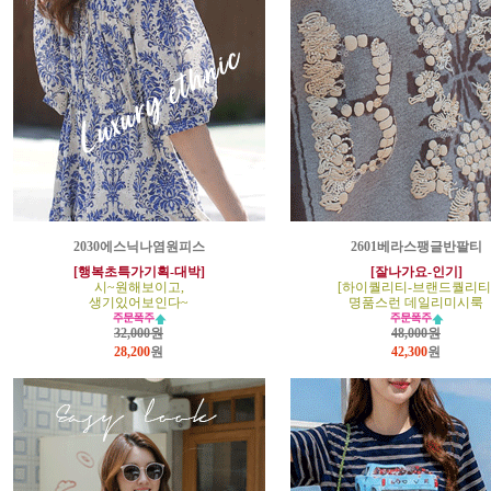
2030에스닉나염원피스
2601베라스팽글반팔티
[행복초특가기획-대박]
[잘나가요-인기]
시~원해보이고,
[하이퀄리티-브랜드퀄리티
생기있어보인다~
명품스런 데일리미시룩
32,000원
48,000원
28,200
원
42,300
원