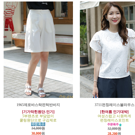
1965제로바스락핀턱반바지
3711펀칭레이스블라우스
[기가막힌원단-인기]
[한여름 인기대박]
5부팬츠로 부담없이
여성스럽고 시원하게
쿨링원단으로 구김제로
펀칭레이스포인트
34,000원
32,000원
30,000
원
28,200
원