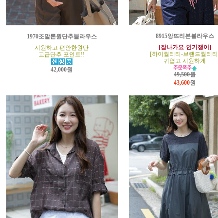
8915앙뜨리본블라우스
1970조말론원단추블라우스
[잘나가요-인기쟁이]
시원하고 편안한원단
[하이퀄리티-브랜드퀄리티
고급단추 포인트!!
귀엽고 시원하게
42,000원
49,500원
43,600
원