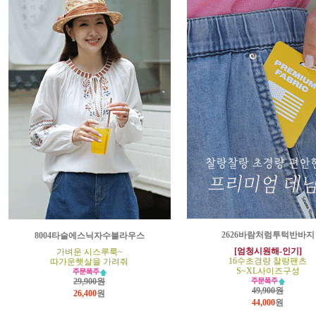
2626바람처럼투턱반바지
8004타슬에스닉자수블라우스
[엄청시원해-인기]
가벼운 시스루룩~
16수초경량 찰랑팬츠
따가운햇살을 가려줘
S~XL사이즈구성
29,900원
49,900원
26,400
원
44,000
원