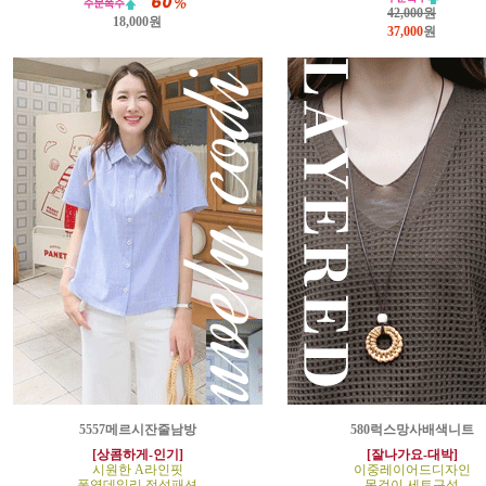
42,000원
18,000원
37,000
원
5557메르시잔줄남방
580럭스망사배색니트
[상콤하게-인기]
[잘나가요-대박]
시원한 A라인핏
이중레이어드디자인
폭염데일리 정석패션
목걸이 세트구성