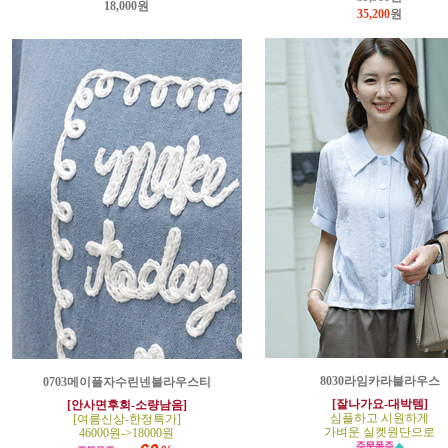
18,000원
35,200
원
8030라임카라블라우스
0703메이플자수린넨블라우스티
[잘나가요-대박템]
[안사면후회-소량남음]
심플하고 시원하게
[여름신상-한정특가]
가벼운 실켓원단으로
46000원->18000원