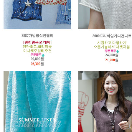
8887가방장식반팔티
8000프리짜임가디건니트
[완전반응굿-대박]
시원하고 다양하게
원단좋고,퀄리티굿
오픈가능해서 자켓처럼
미시캐주얼티추천
24,000원
29,800원
21,200
원
26,300
원