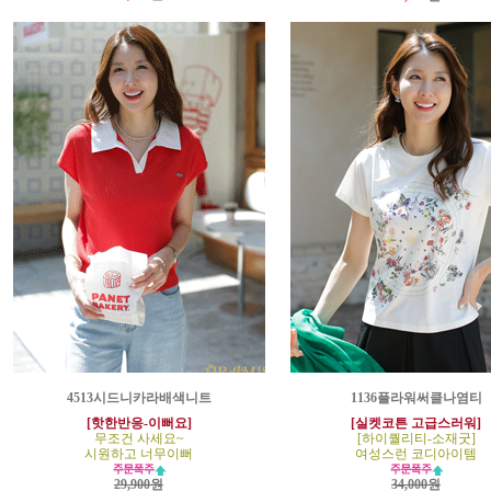
4513시드니카라배색니트
1136플라워써클나염티
[핫한반응-이뻐요]
[실켓코튼 고급스러워]
무조건 사세요~
[하이퀄리티-소재굿]
시원하고 너무이뻐
여성스런 코디아이템
29,900원
34,000원