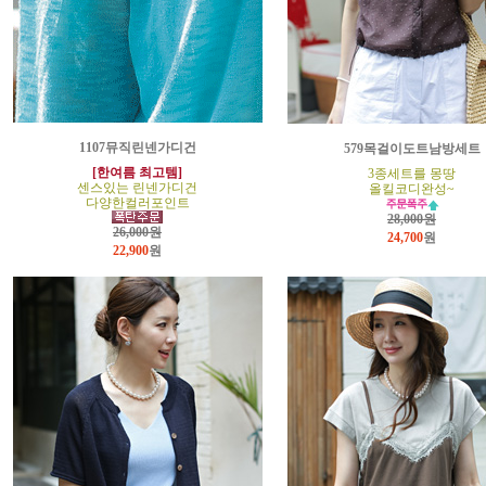
1107뮤직린넨가디건
579목걸이도트남방세트
[한여름 최고템]
3종세트를 몽땅
센스있는 린넨가디건
올킬코디완성~
다양한컬러포인트
28,000원
26,000원
24,700
원
22,900
원