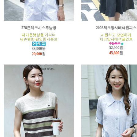
578큰체크시스루남방
2003체크망사배색원피스
따가운햇살을 가리며
시원하고 모던하게
내츄럴한 편안한캐쥬얼
체크망사배색포인트
52,000원
33,900원
45,800
원
29,900
원