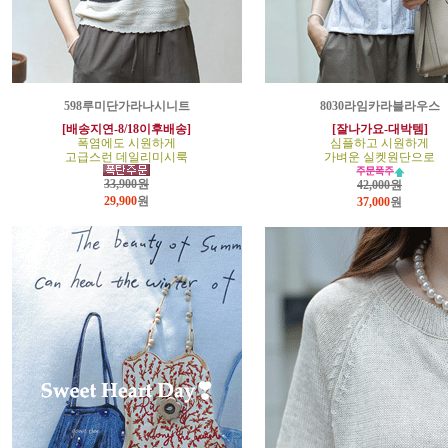
598루미단가라나시니트
8030라임카라블라우스
[배송지연-8/18이후배송]
[잘나가요-대박템]
폭염에도 시원하게
심플하고 시원하게
고급스런 데일리미시룩
가벼운 실켓원단으로
33,900원
42,000원
29,900
원
37,000
원