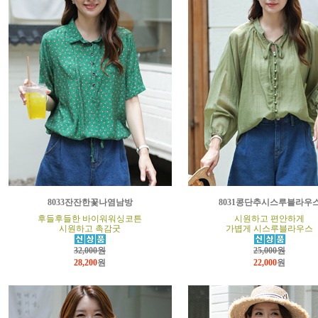
8033잔잔한꽃나염남방
8031콩단추시스루블라우
후들후들한 바이워워싱코튼
시원하고 편안하게
시원하고 촉감굿
가볍게 시스루블라우스
32,000원
25,000원
28,200
원
22,000
원