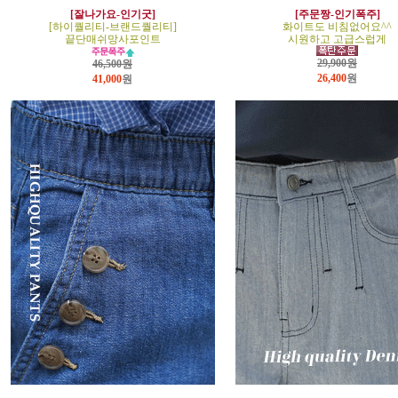
[잘나가요-인기굿]
[주문짱-인기폭주]
[하이퀄리티-브랜드퀄리티]
화이트도 비침없어요^^
끝단매쉬망사포인트
시원하고 고급스럽게
29,900원
46,500원
26,400
원
41,000
원