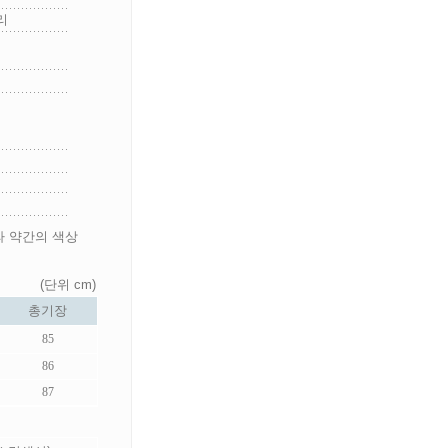
리
라 약간의 색상
(단위 cm)
총기장
85
86
87