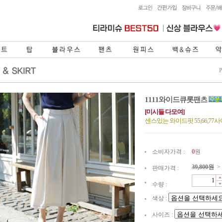
1111와이드큐롯팬츠
[미시들 다모여]
센스있는 와이드핏 55,66,77
소비자가격 :
0
원
39,800
원
>
판매가격 :
수량 :
색상 :
사이즈 :