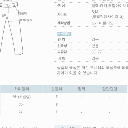
블랙,카키,크림아이보
S,M,L
(모델착용사이즈:S)
드라이클리닝
없음
있음
55~77
없음
상품의 색상은 개인 모니터의 해상도에 따
차이가 있을 수 있습니다
허리둘레
힙둘레
밑위
밑단단면
66~(뒷밴딩)
F
-
-
70~
F
-
-
74~
F
-
-