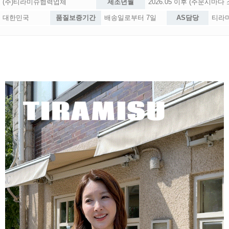
(주)티라미슈협력업체
제조년월
2026.05 이후 (주문시마다
대한민국
품질보증기간
배송일로부터 7일
AS담당
티라미슈