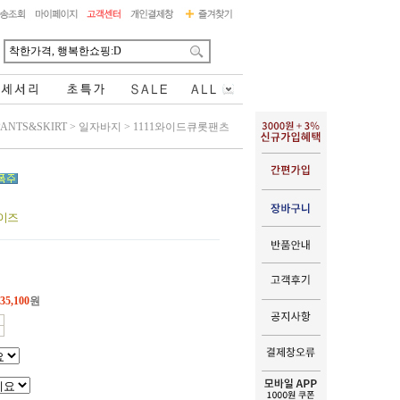
PANTS&SKIRT
>
일자바지
>
1111와이드큐롯팬츠
사이즈
35,100
원