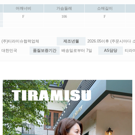
어깨너비
가슴둘레
소매길이
F
106
F
(주)티라미슈협력업체
제조년월
2026.05이후 (주문시마다
대한민국
품질보증기간
배송일로부터 7일
AS담당
티라미슈