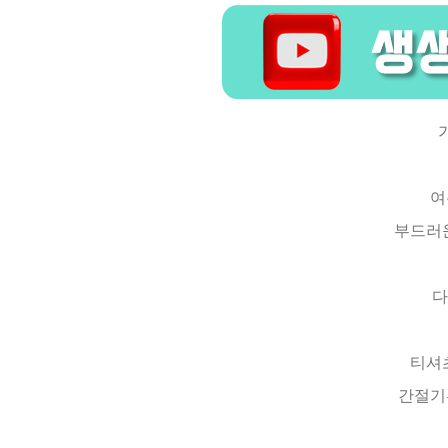
여
부드러운
다
티셔츠
간절기