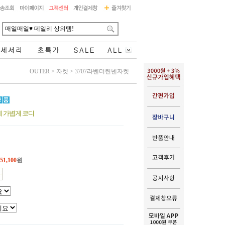
OUTER
>
자켓
>
3707라벤더린넨자켓
 가볍게 코디
51,100
원