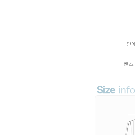
안에
팬츠,