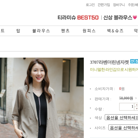
3707라벤더린넨자켓
미니멀한 라인감으로 시원하게
소비자가격 :
0
원
58,000
원
>
판매가격 :
수량 :
색상 :
사이즈 :