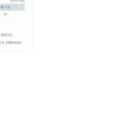
(단위 cm)
총기장
62
 소량생산)
 1588-6315