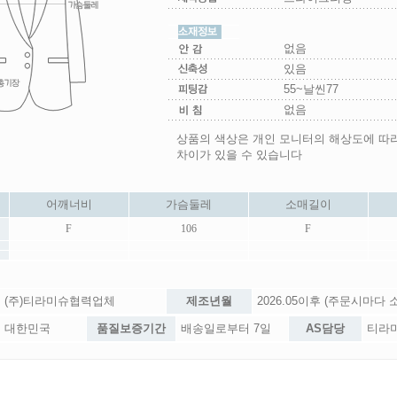
없음
있음
55~날씬77
없음
상품의 색상은 개인 모니터의 해상도에 따
차이가 있을 수 있습니다
어깨너비
가슴둘레
소매길이
F
106
F
(주)티라미슈협력업체
제조년월
2026.05이후 (주문시마다
대한민국
품질보증기간
배송일로부터 7일
AS담당
티라미슈