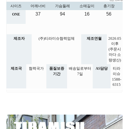
사이즈
어깨너비
가슴둘레
소매길이
총기장
37
94
16
56
ONE
제조자
(주)티라미슈협력업체
제조연월
2026.05
이후
(주문시
마다 소
량생산)
제조국
협력국가
품질보증
배송일로부터
AS담당
티라
기간
7일
미슈
1588-
6315