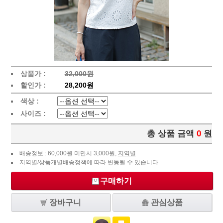
상품가 :
32,000원
할인가 :
28,200원
색상 :
사이즈 :
총 상품 금액
0
원
배송정보 : 60,000원 미만시 3,000원,
지역별
지역별/상품개별배송정책에 따라 변동될 수 있습니다
구매하기
장바구니
관심상품