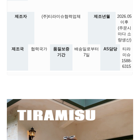
제조자
(주)티라미슈협력업체
제조년월
2026.05
이후
(주문시
마다 소
량생산)
제조국
협력국가
품질보증
배송일로부터
AS담당
티라
기간
7일
미슈
1588-
6315