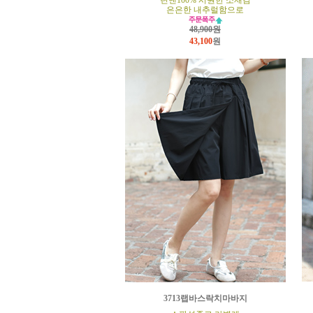
린넨100% 시원한 소재감
은은한 내추럴함으로
48,900원
43,100
원
3713랩바스락치마바지