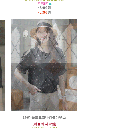
48,000원
42,300
원
146러플도트말나염블라우스
[러블리 대박템]