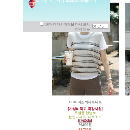
현재의 메시지창을 다시 표시
하지 않음
151미미조끼세트니트
[가성비최고-최강시원]
두벌을 한벌로
린넨티셔츠+니트조끼
36,000원
31,700
원