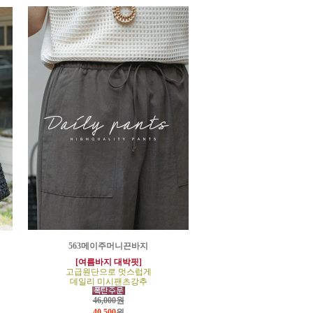
563메이주머니끈바지
[여름바지 대박핏]
고급원단으로 멋스럽게
데일리 미시팬츠강추
46,000원
40,500
원