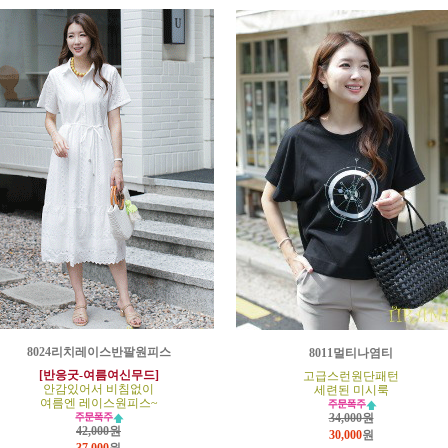
8024리치레이스반팔원피스
8011멀티나염티
[반응굿-여름여신무드]
고급스런원단패턴
안감있어서 비침없이
세련된 미시룩
여름엔 레이스원피스~
34,000원
42,000원
30,000
원