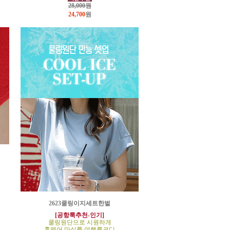
28,000원
24,700
원
2623쿨링이지세트한벌
[공항룩추천-인기]
쿨링원단으로 시원하게
홈웨어,마실룩,여행룩코디