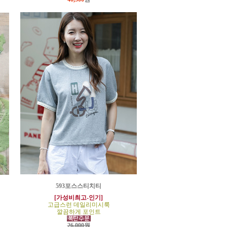
593포스스티치티
[가성비최고-인기]
고급스런 데일리미시룩
깔끔하게 포인트
26,000원