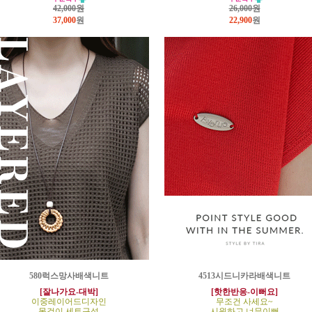
42,000원
26,000원
37,000
원
22,900
원
580럭스망사배색니트
4513시드니카라배색니트
[잘나가요-대박]
[핫한반응-이뻐요]
이중레이어드디자인
무조건 사세요~
목걸이 세트구성
시원하고 너무이뻐