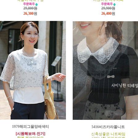
29,800원
29,900원
26,300
원
26,400
원
1979해피그물망배색티
5416비즈카라쫄니트
[시원해보여-인기]
신축성좋은 니트짜임