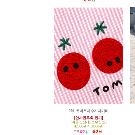
0701토마토자수지지미티
[안사면후회-인기]
[여름신상-한정수량만]
42000원->18000원