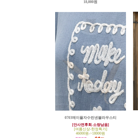
18,000원
0703메이플자수린넨블라우스티
[안사면후회-소량남음]
[여름신상-한정특가]
46000원->18000원