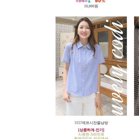
18,000원
5557메르시잔줄남방
[상콤하게-인기]
시원한 A라인핏
폭염데일리 정석패션