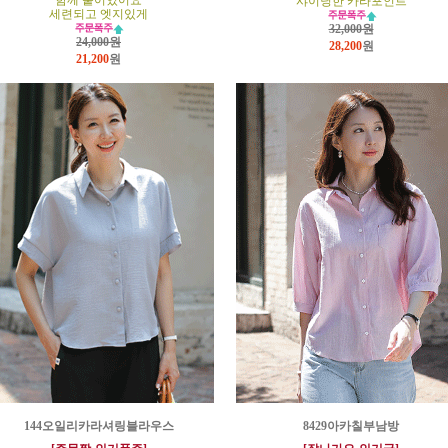
함께 붙어있어요
샤이닝한 카라포인트
세련되고 엣지있게
32,000원
24,000원
28,200
원
21,200
원
144오일리카라셔링블라우스
8429아카칠부남방