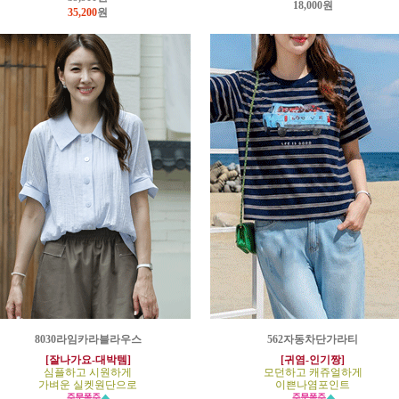
18,000원
35,200
원
8030라임카라블라우스
562자동차단가라티
[잘나가요-대박템]
[귀염-인기짱]
심플하고 시원하게
모던하고 캐쥬얼하게
가벼운 실켓원단으로
이쁜나염포인트