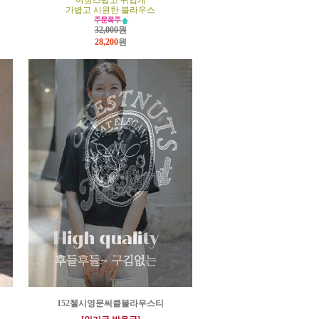
여성스럽고 귀엽게
가볍고 시원한 블라우스
32,000원
28,200
원
152첼시영문써클블라우스티