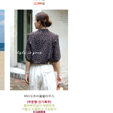
22,900
원
8041도트러플블라우스
[주문짱-인기폭주]
컬러배색감이 세련되게
가볍고 시원하고 구김없이