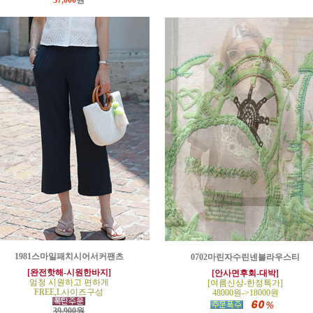
37,000
원
1981스마일패치시어서커팬츠
0702마린자수린넨블라우스티
[완전핫해-시원한바지]
[안사면후회-대박]
엄청 시원하고 편하게
[여름신상-한정특가]
FREE,L사이즈구성
48000원->18000원
39,900원