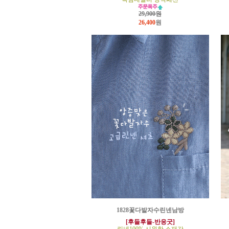
29,900원
26,400
원
1828꽃다발자수린넨남방
[후들후들-반응굿]