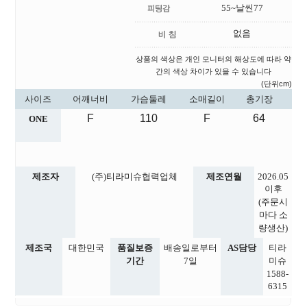
55~날씬77
없음
상품의 색상은 개인 모니터의 해상도에 따라 약
간의 색상 차이가 있을 수 있습니다
(단위cm)
사이즈
어깨너비
가슴둘레
소매길이
총기장
F
110
F
64
ONE
제조자
(주)티라미슈협력업체
제조연월
2026.05
이후
(주문시
마다 소
량생산)
제조국
대한민국
품질보증
배송일로부터
AS담당
티라
기간
7일
미슈
1588-
6315