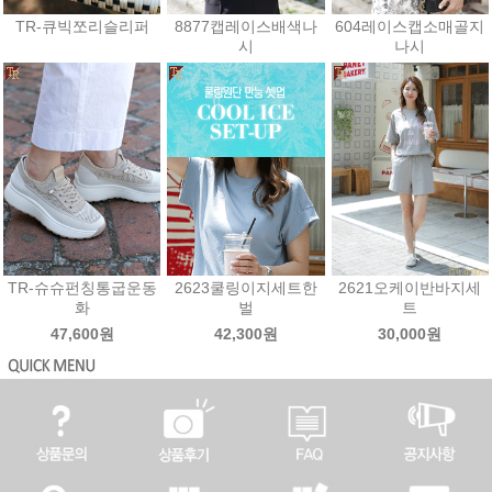
TR-큐빅쪼리슬리퍼
8877캡레이스배색나
604레이스캡소매골지
시
나시
38,800원
24,000원
17,600원
TR-슈슈펀칭통굽운동
2623쿨링이지세트한
2621오케이반바지세
화
벌
트
47,600원
42,300원
30,000원