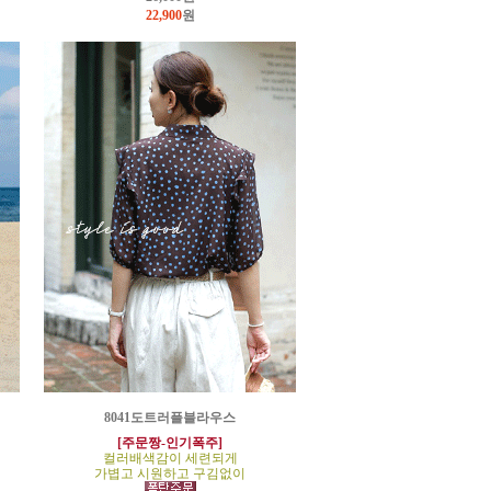
22,900
원
8041도트러플블라우스
[주문짱-인기폭주]
컬러배색감이 세련되게
가볍고 시원하고 구김없이