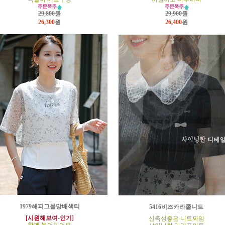
29,800원
29,900원
26,300
원
26,400
원
1979해피그물망배색티
5416비즈카라쫄니트
[시원해보여-인기]
신축성좋은 니트짜임