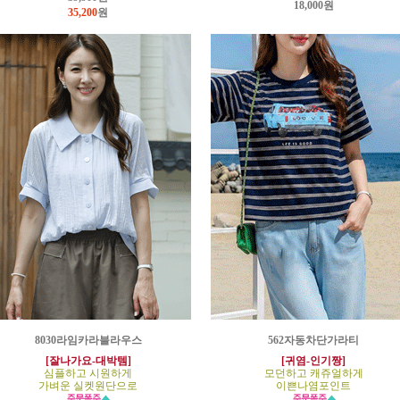
18,000원
35,200
원
8030라임카라블라우스
562자동차단가라티
[잘나가요-대박템]
[귀염-인기짱]
심플하고 시원하게
모던하고 캐쥬얼하게
가벼운 실켓원단으로
이쁜나염포인트