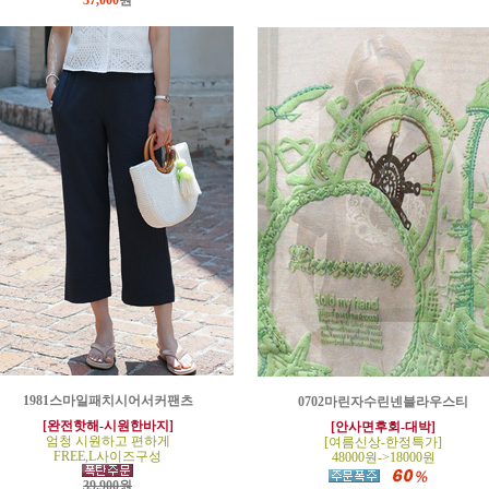
37,000
원
1981스마일패치시어서커팬츠
0702마린자수린넨블라우스티
[완전핫해-시원한바지]
[안사면후회-대박]
엄청 시원하고 편하게
[여름신상-한정특가]
FREE,L사이즈구성
48000원->18000원
39,900원