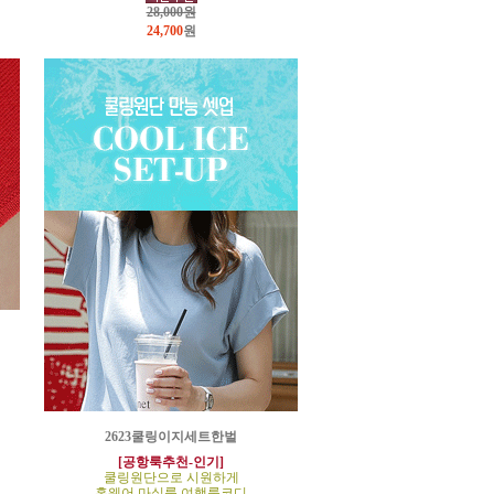
28,000원
24,700
원
2623쿨링이지세트한벌
[공항룩추천-인기]
쿨링원단으로 시원하게
홈웨어,마실룩,여행룩코디