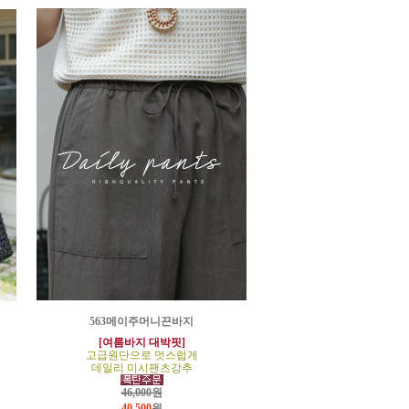
563메이주머니끈바지
[여름바지 대박핏]
고급원단으로 멋스럽게
데일리 미시팬츠강추
46,000원
40,500
원