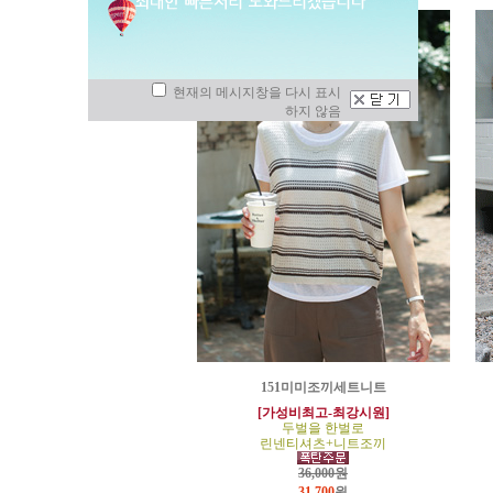
현재의 메시지창을 다시 표시
하지 않음
151미미조끼세트니트
[가성비최고-최강시원]
두벌을 한벌로
린넨티셔츠+니트조끼
36,000원
31,700
원