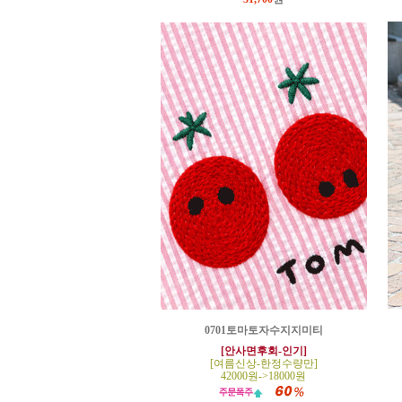
0701토마토자수지지미티
[안사면후회-인기]
[여름신상-한정수량만]
42000원->18000원