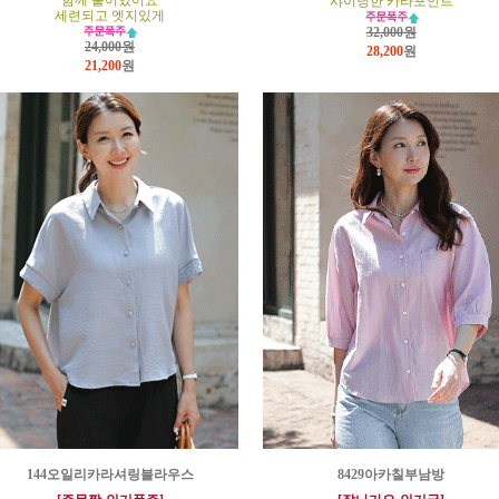
함께 붙어있어요
샤이닝한 카라포인트
세련되고 엣지있게
32,000원
24,000원
28,200
원
21,200
원
144오일리카라셔링블라우스
8429아카칠부남방