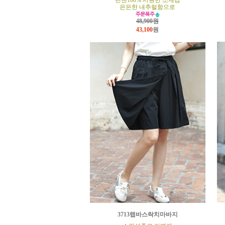
린넨100% 시원한 소재감
은은한 내추럴함으로
48,900원
43,100
원
3713랩바스락치마바지