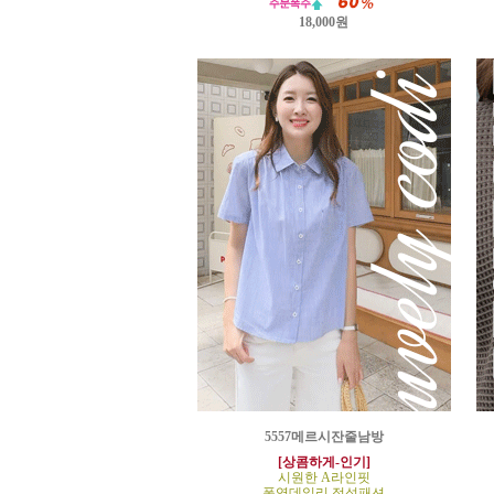
18,000원
5557메르시잔줄남방
[상콤하게-인기]
시원한 A라인핏
폭염데일리 정석패션