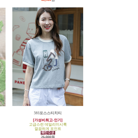
593포스스티치티
[가성비최고-인기]
고급스런 데일리미시룩
깔끔하게 포인트
26,000원