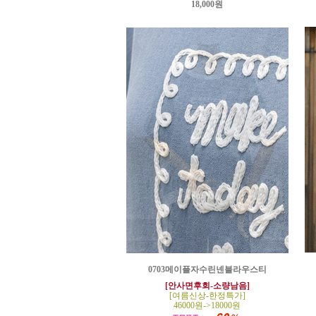
18,000원
0703메이플자수린넨블라우스티
[안사면후회-소량남음]
[여름신상-한정특가]
46000원->18000원