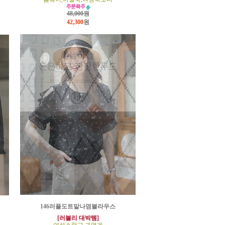
48,000원
42,300
원
146러플도트말나염블라우스
[러블리 대박템]