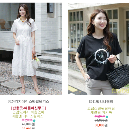
8024리치레이스반팔원피스
8011멀티나염티
[반응굿-여름여신무드]
고급스런원단패턴
안감있어서 비침없이
세련된 미시룩
여름엔 레이스원피스~
34,000원
42,000원
30,000
원