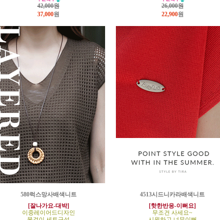
42,000원
26,000원
37,000
원
22,900
원
580럭스망사배색니트
4513시드니카라배색니트
[잘나가요-대박]
[핫한반응-이뻐요]
이중레이어드디자인
무조건 사세요~
목걸이 세트구성
시원하고 너무이뻐