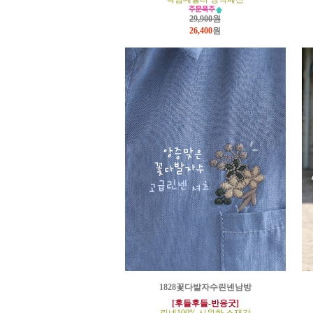
29,900원
26,400
원
1828꽃다발자수린넨남방
[후들후들-반응굿]