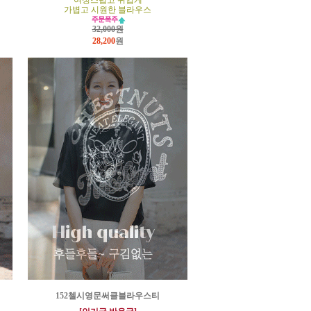
여성스럽고 귀엽게
가볍고 시원한 블라우스
32,000원
28,200
원
152첼시영문써클블라우스티