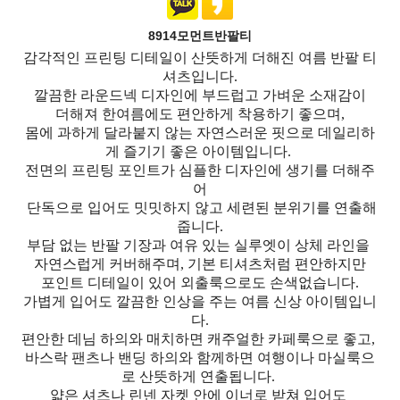
8914모먼트반팔티
감각적인 프린팅 디테일이 산뜻하게 더해진 여름 반팔 티
셔츠입니다.
깔끔한 라운드넥 디자인에 부드럽고 가벼운 소재감이
더해져 한여름에도 편안하게 착용하기 좋으며,
몸에 과하게 달라붙지 않는 자연스러운 핏으로 데일리하
게 즐기기 좋은 아이템입니다.
전면의 프린팅 포인트가 심플한 디자인에 생기를 더해주
어
단독으로 입어도 밋밋하지 않고 세련된 분위기를 연출해
줍니다.
부담 없는 반팔 기장과 여유 있는 실루엣이 상체 라인을
자연스럽게 커버해주며, 기본 티셔츠처럼 편안하지만
포인트 디테일이 있어 외출룩으로도 손색없습니다.
가볍게 입어도 깔끔한 인상을 주는 여름 신상 아이템입니
다.
편안한 데님 하의와 매치하면 캐주얼한 카페룩으로 좋고,
바스락 팬츠나 밴딩 하의와 함께하면 여행이나 마실룩으
로 산뜻하게 연출됩니다.
얇은 셔츠나 린넨 자켓 안에 이너로 받쳐 입어도