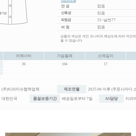
없음
있음
55~날씬77
없음
상품의 색상은 개인 모니터의 해상도에 따라 약간의
을 수 있습니다
어깨너비
가슴둘레
소매길이
36
104
17
(주)티라미슈협력업체
제조연월
2025.06 이후 (주문시마다
대한민국
품질보증기간
배송일로부터 7일
AS담당
티라미슈