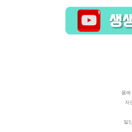
몸에
자연
밑단