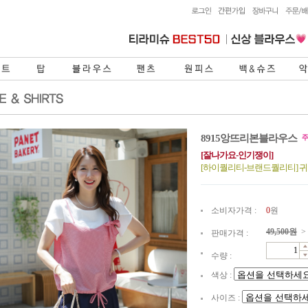
8915앙뜨리본블라우스
[잘나가요-인기쟁이]
[하이퀄리티-브랜드퀄리티] 
소비자가격 :
0
원
49,500
원
>
판매가격 :
수량 :
색상 :
사이즈 :