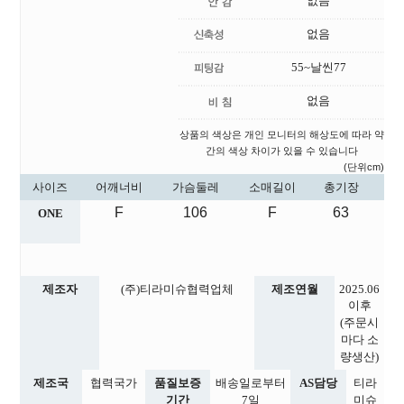
없음
없음
55~날씬77
없음
상품의 색상은 개인 모니터의 해상도에 따라 약
간의 색상 차이가 있을 수 있습니다
(단위cm)
사이즈
어깨너비
가슴둘레
소매길이
총기장
F
106
F
63
ONE
제조자
(주)티라미슈협력업체
제조연월
2025.06
이후
(주문시
마다 소
량생산)
제조국
협력국가
품질보증
배송일로부터
AS담당
티라
기간
7일
미슈