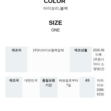
COLOR
아이보리,블랙
SIZE
ONE
제조자
(주)티라미슈협력업체
제조년월
2026.06
이후
(주문시
마다 소
량생산)
제조국
대한민국
품질보증
배송일로부터
AS
티라
기간
7일
미슈
1588-
6315