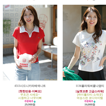
4513시드니카라배색니트
1136플라워써클나염티
[핫한반응-이뻐요]
[실켓코튼 고급스러워]
무조건 사세요~
[하이퀄리티-소재굿]
시원하고 너무이뻐
여성스런 코디아이템
29,900원
34,000원