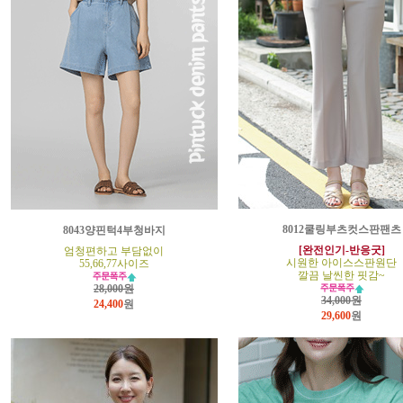
8012쿨링부츠컷스판팬츠
8043양핀턱4부청바지
[완전인기-반응굿]
엄청편하고 부담없이
시원한 아이스스판원단
55,66,77사이즈
깔끔 날씬한 핏감~
28,000원
34,000원
24,400
원
29,600
원