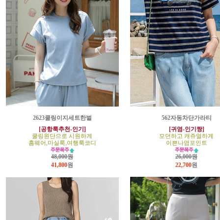
2623쿨링이지세트한벌
562자동차단가라티
[공항룩추천-인기]
[귀염-인기짱]
쿨링원단으로 시원하게
모던하고 캐쥬얼하게
홈웨어,마실룩,여행룩코디
이쁜나염포인트
48,000원
26,000원
41,800
원
22,700
원