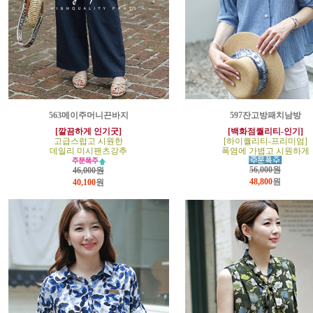
563메이주머니끈바지
597잔고방패치남방
[깔끔하게 인기굿]
[백화점퀄리티-인기]
고급스럽고 시원한
[하이퀄리티-프리미엄]
데일리 미시팬츠강추
폭염에 가볍고 시원하게
56,000원
46,000원
48,800
원
40,100
원