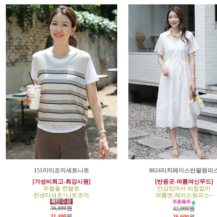
151미미조끼세트니트
8024리치레이스반팔원피
[가성비최고-최강시원]
[반응굿-여름여신무드]
두벌을 한벌로
안감있어서 비침없이
린넨티셔츠+니트조끼
여름엔 레이스원피스~
36,000원
42,000원
31,400
원