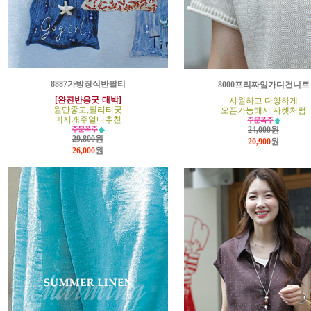
8887가방장식반팔티
8000프리짜임가디건니트
[완전반응굿-대박]
시원하고 다양하게
원단좋고,퀄리티굿
오픈가능해서 자켓처럼
미시캐주얼티추천
24,000원
29,800원
20,900
원
26,000
원