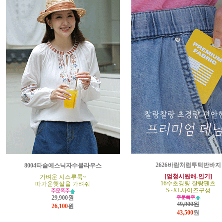
2626바람처럼투턱반바지
8004타슬에스닉자수블라우스
[엄청시원해-인기]
가벼운 시스루룩~
16수초경량 찰랑팬츠
따가운햇살을 가려줘
S~XL사이즈구성
29,900원
49,900원
26,100
원
43,500
원