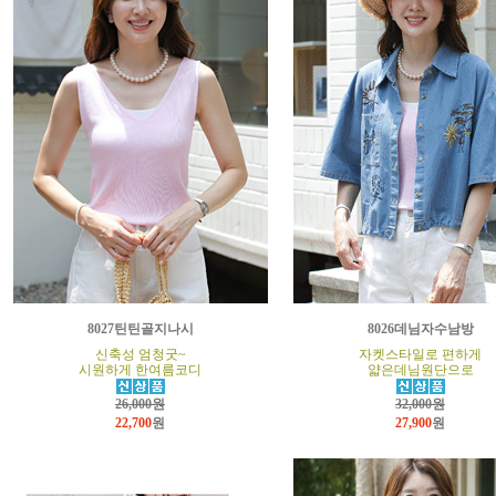
8027틴틴골지나시
8026데님자수남방
신축성 엄청굿~
자켓스타일로 편하게
시원하게 한여름코디
얇은데님원단으로
26,000원
32,000원
22,700
원
27,900
원