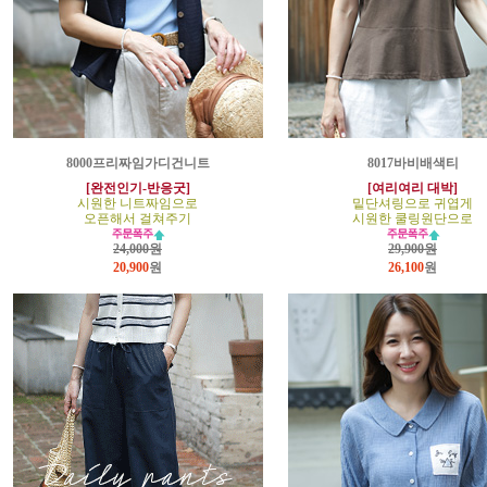
8000프리짜임가디건니트
8017바비배색티
[완전인기-반응굿]
[여리여리 대박]
시원한 니트짜임으로
밑단셔링으로 귀엽게
오픈해서 걸쳐주기
시원한 쿨링원단으로
24,000원
29,900원
20,900
원
26,100
원