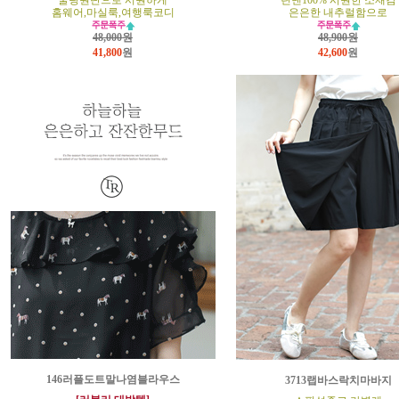
쿨링원단으로 시원하게
린넨100% 시원한 소재감
홈웨어,마실룩,여행룩코디
은은한 내추럴함으로
48,000원
48,900원
41,800
원
42,600
원
146러플도트말나염블라우스
3713랩바스락치마바지