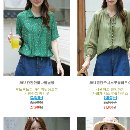
8033잔잔한꽃나염남방
8031콩단추시스루블라우
후들후들한 바이워워싱코튼
시원하고 편안하게
시원하고 촉감굿
가볍게 시스루블라우스
32,000원
25,000원
27,900
원
21,800
원