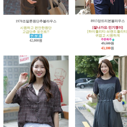
8915앙뜨리본블라우스
1970조말론원단추블라우스
[잘나가요-인기쟁이]
시원하고 편안한원단
[하이퀄리티-브랜드퀄리티
고급단추 포인트!!
귀엽고 시원하게
42,000원
49,500원
43,100
원