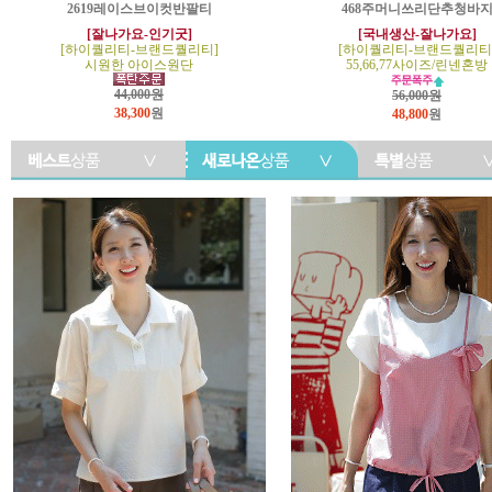
2619레이스브이컷반팔티
468주머니쓰리단추청바
[잘나가요-인기굿]
[국내생산-잘나가요]
[하이퀄리티-브랜드퀄리티]
[하이퀄리티-브랜드퀄리티
시원한 아이스원단
55,66,77사이즈/린넨혼방
44,000원
56,000원
38,300
원
48,800
원