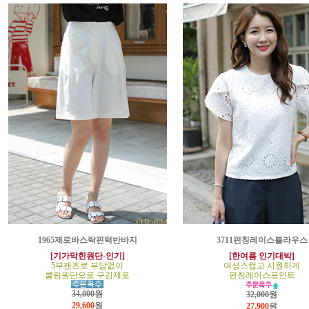
1965제로바스락핀턱반바지
3711펀칭레이스블라우스
[기가막힌원단-인기]
[한여름 인기대박]
5부팬츠로 부담없이
여성스럽고 시원하게
쿨링원단으로 구김제로
펀칭레이스포인트
34,000원
32,000원
29,600
원
27,900
원