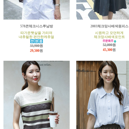
578큰체크시스루남방
2003체크망사배색원피스
따가운햇살을 가리며
시원하고 모던하게
내츄럴한 편안한캐쥬얼
체크망사배색포인트
52,000원
33,900원
45,300
원
29,500
원