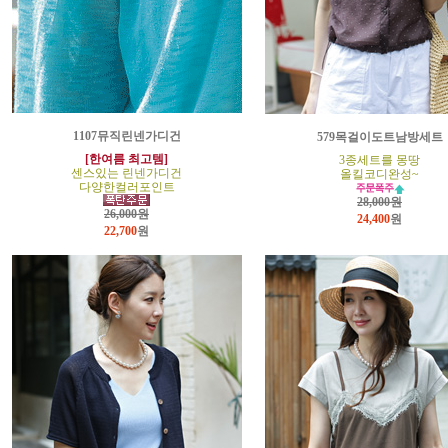
1107뮤직린넨가디건
579목걸이도트남방세트
[한여름 최고템]
3종세트를 몽땅
센스있는 린넨가디건
올킬코디완성~
다양한컬러포인트
28,000원
26,000원
24,400
원
22,700
원