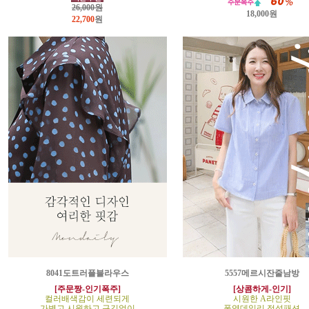
26,000원
18,000원
22,700
원
8041도트러플블라우스
5557메르시잔줄남방
[주문짱-인기폭주]
[상콤하게-인기]
컬러배색감이 세련되게
시원한 A라인핏
가볍고 시원하고 구김없이
폭염데일리 정석패션