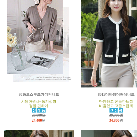
8016모스루즈가디건니트
8015디바썸머배색니트
시원한원사~통기성짱
탄탄하고 쫀득한느낌
정말 편하게
비침없고 고급스럽게
28,000원
39,900원
24,400
원
34,800
원