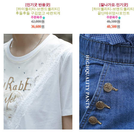
[인기굿 반응굿]
[잘나가요-인기굿]
[하이퀄리티-브랜드퀄리티]
[하이퀄리티-브랜드퀄리티
후들후들 구김없고 세련되게
끝단매쉬망사포인트
42,000원
46,500원
36,600
원
40,500
원