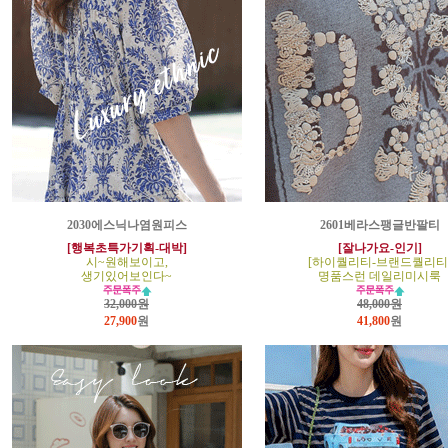
2030에스닉나염원피스
2601베라스팽글반팔티
[행복초특가기획-대박]
[잘나가요-인기]
시~원해보이고,
[하이퀄리티-브랜드퀄리티
생기있어보인다~
명품스런 데일리미시룩
32,000원
48,000원
27,900
원
41,800
원