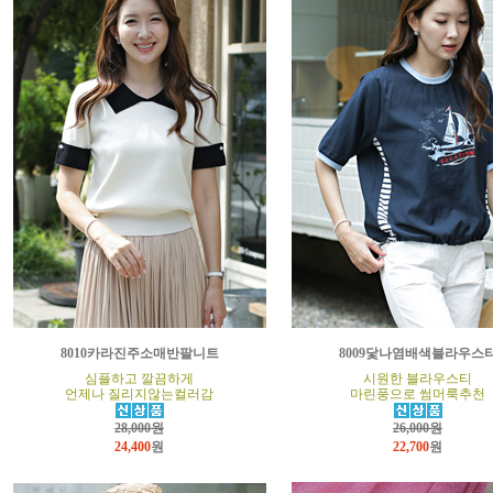
8010카라진주소매반팔니트
8009닻나염배색블라우스
심플하고 깔끔하게
시원한 블라우스티
언제나 질리지않는컬러감
마린풍으로 썸머룩추천
28,000원
26,000원
24,400
원
22,700
원