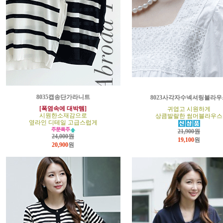
8035캡송단가라니트
8023사각자수넥셔링블라우
[폭염속에 대박템]
귀엽고 시원하게
시원한소재감으로
상큼발랄한 썸머블라우스
옆라인 디테일 고급스럽게
21,900원
24,000원
19,100
원
20,900
원