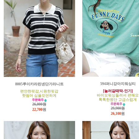
594퍼니강아지워싱티
8005루이카라린넨단가라니트
[놀러갈때딱-인기]
편안한핏감,시원한핏감
바이오워싱돌려서 편해요
핫썸머 심플모던하게
톡톡한원단 고급스럽게
26,000원
29,900원
22,700
원
26,100
원