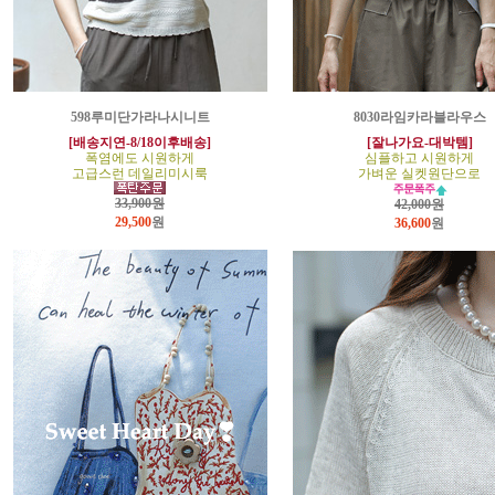
598루미단가라나시니트
8030라임카라블라우스
[배송지연-8/18이후배송]
[잘나가요-대박템]
폭염에도 시원하게
심플하고 시원하게
고급스런 데일리미시룩
가벼운 실켓원단으로
33,900원
42,000원
29,500
원
36,600
원