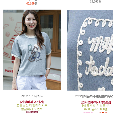
18,000원
40,100
원
593포스스티치티
0703메이플자수린넨블라우
[가성비최고-인기]
[안사면후회-소량남음]
고급스런 데일리미시룩
[여름신상-한정특가]
깔끔하게 포인트
46000원->18000원