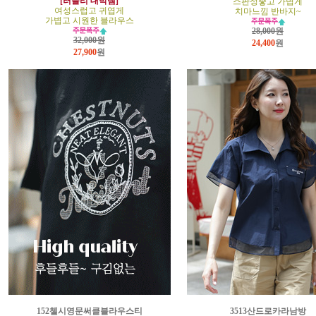
[러블리 대박템]
스판성좋고 가볍게
여성스럽고 귀엽게
치마느낌 반바지~
가볍고 시원한 블라우스
28,000원
32,000원
24,400
원
27,900
원
152첼시영문써클블라우스티
3513산드로카라남방