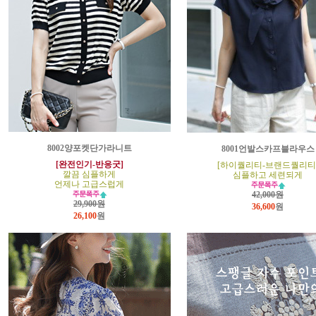
8002양포켓단가라니트
8001언발스카프블라우스
[완전인기-반응굿]
[하이퀄리티-브랜드퀄리티
깔끔 심플하게
심플하고 세련되게
언제나 고급스럽게
42,000원
29,900원
36,600
원
26,100
원