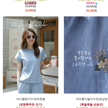
28,000원
29,900원
24,400
원
26,100
원
2623쿨링이지세트한벌
1828꽃다발자수린넨남방
[공항룩추천-인기]
[후들후들-반응굿]