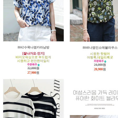
8042수묵나염카라남방
8040나염민소매블라우스
[잘나가요-인기]
시원한 핫썸머
바이오워싱으로 부드럽게
여행룩,데일리룩굿
시원하고 편안한데일리
24,000원
32,000원
20,900
원
27,900
원