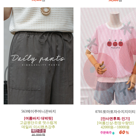
36,600
원
563메이주머니끈바지
0701토마토자수지지미티
[여름바지 대박핏]
[안사면후회-인기]
고급원단으로 멋스럽게
[여름신상-한정수량만]
데일리 미시팬츠강추
42000원->18000원
46,000원