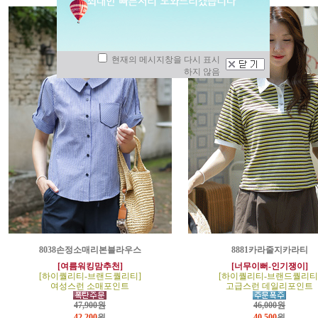
현재의 메시지창을 다시 표시
하지 않음
8038손정소매리본블라우스
8881카라줄지카라티
[여름워킹맘추천]
[너무이뻐-인기쟁이]
[하이퀄리티-브랜드퀄리티]
[하이퀄리티-브랜드퀄리티
여성스런 소매포인트
고급스런 데일리포인트
47,900원
46,000원
42,200
원
40,500
원