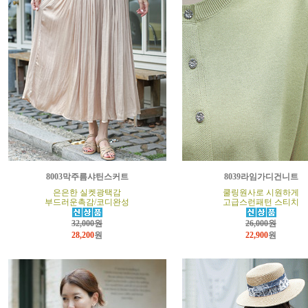
8003막주름샤틴스커트
8039라임가디건니트
은은한 실켓광택감
쿨링원사로 시원하게
부드러운촉감/코디완성
고급스런패턴 스티치
32,000원
26,000원
28,200
원
22,900
원