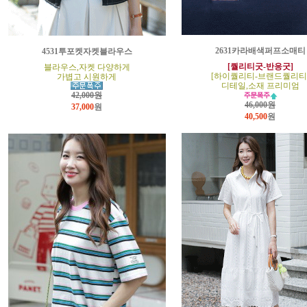
2631카라배색퍼프소매티
4531투포켓자켓블라우스
[퀄리티굿-반응굿]
블라우스,자켓 다양하게
[하이퀄리티-브랜드퀄리티
가볍고 시원하게
디테일,소재 프리미엄
42,000원
46,000원
37,000
원
40,500
원