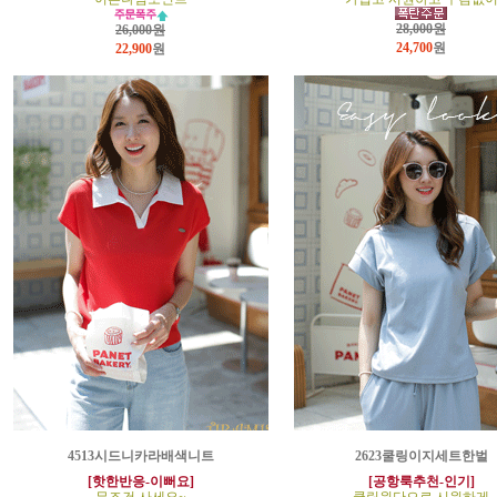
28,000원
26,000원
24,700
원
22,900
원
4513시드니카라배색니트
2623쿨링이지세트한벌
[핫한반응-이뻐요]
[공항룩추천-인기]