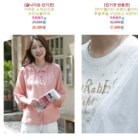
[잘나가요-인기굿]
[인기굿 반응굿]
가벼운 소재감으로
[하이퀄리티-브랜드퀄리티
모던심플하게
후들후들 구김없고 세련되
29,800원
42,000원
26,300
원
37,000
원