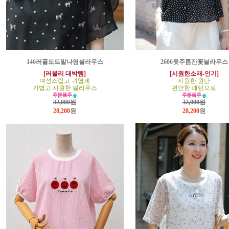
146러플도트말나염블라우스
2606뒷주름잔꽃블라우스
[러블리 대박템]
[시원한소재-인기]
여성스럽고 귀엽게
시원한 원단
가볍고 시원한 블라우스
편안한 패턴으로
32,000원
32,000원
28,200
원
28,200
원