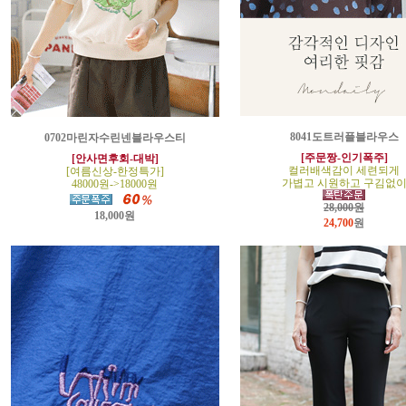
8041도트러플블라우스
0702마린자수린넨블라우스티
[주문짱-인기폭주]
[안사면후회-대박]
컬러배색감이 세련되게
[여름신상-한정특가]
가볍고 시원하고 구김없
48000원->18000원
28,000원
18,000원
24,700
원