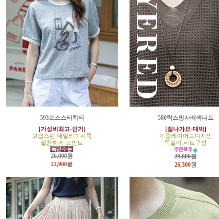
593포스스티치티
580럭스망사배색니트
[가성비최고-인기]
[잘나가요-대박]
고급스런 데일리미시룩
이중레이어드디자인
깔끔하게 포인트
목걸이 세트구성
26,000원
29,800원
22,900
원
26,300
원