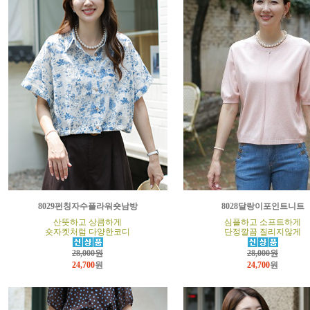
8029펀칭자수플라워숏남방
8028달랑이포인트니트
산뜻하고 상큼하게
심플하고 소프트하게
숏자켓처럼 다양한코디
단정깔끔 질리지않게
28,000원
28,000원
24,700
원
24,700
원