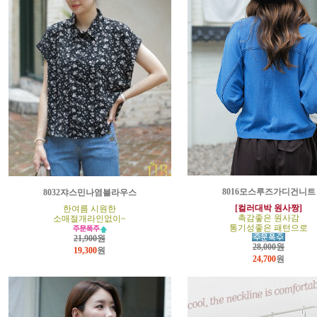
8016모스루즈가디건니트
8032쟈스민나염블라우스
[컬러대박 원사짱]
한여름 시원한
촉감좋은 원사감
소매절개라인없이~
통기성좋은 패턴으로
21,900원
28,000원
19,300
원
24,700
원