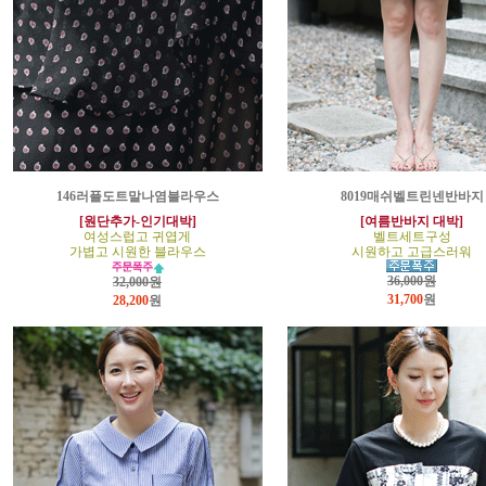
146러플도트말나염블라우스
8019매쉬벨트린넨반바지
[원단추가-인기대박]
[여름반바지 대박]
여성스럽고 귀엽게
벨트세트구성
가볍고 시원한 블라우스
시원하고 고급스러워
36,000원
32,000원
31,700
원
28,200
원