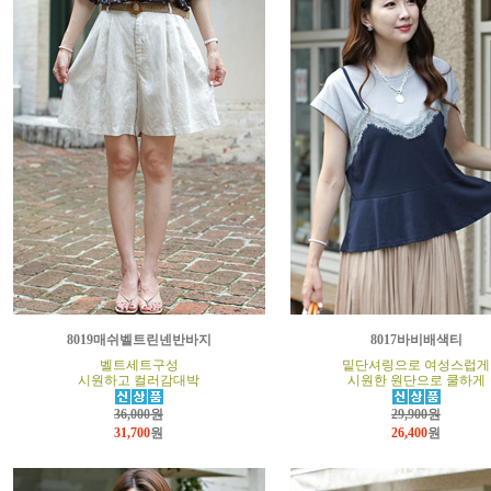
8019매쉬벨트린넨반바지
8017바비배색티
벨트세트구성
밑단셔링으로 여성스럽게
시원하고 컬러감대박
시원한 원단으로 쿨하게
36,000원
29,900원
31,700
원
26,400
원