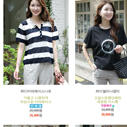
8013카라레이스니트
8011멀티나염티
가볍고 시원하게
고급스런원단패턴
여성스런 카라레이스
세련된 미시룩
34,000원
29,900원
30,000
원
26,400
원