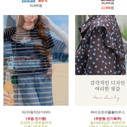
26,000원
18,000원
22,900
원
562자동차단가라티
8041도트러플블라우스
[귀염-인기짱]
[주문짱-인기폭주]
모던하고 캐쥬얼하게
컬러배색감이 세련되게
이쁜나염포인트
가볍고 시원하고 구김없