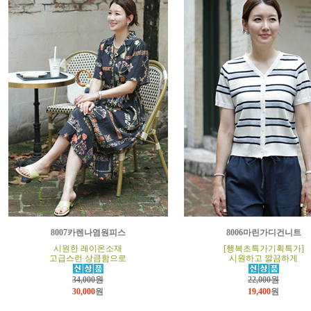
8007카렌나염원피스
8006마린가디건니트
시원한 레이온소재
[행복초특가기획특가]
고급스런 상큼함으로
시원하고 깔끔하게
34,000원
22,000원
30,000
원
19,400
원