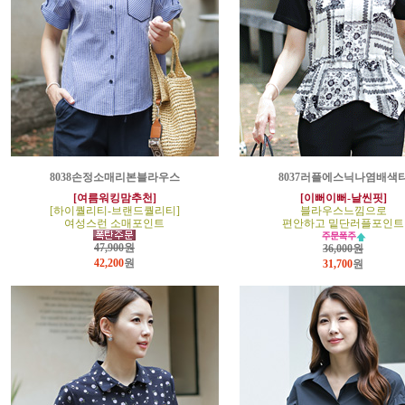
8038손정소매리본블라우스
8037러플에스닉나염배색
[여름워킹맘추천]
[이뻐이뻐-날씬핏]
[하이퀄리티-브랜드퀄리티]
블라우스느낌으로
여성스런 소매포인트
편안하고 밑단러플포인트
47,900원
36,000원
42,200
원
31,700
원