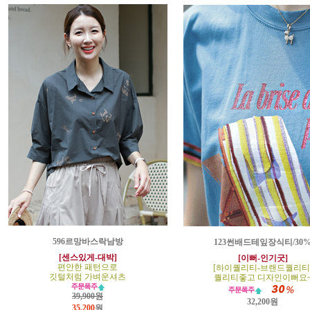
596르망바스락남방
123썬배드테잎장식티/30
[센스있게-대박]
[이뻐-인기굿]
편안한 패턴으로
[하이퀄리티-브랜드퀄리티
깃털처럼 가벼운셔츠
퀄리티좋고 디자인이뻐요
39,900원
32,200원
35,200
원