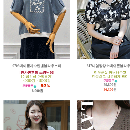
0703메이플자수린넨블라우스티
817나염캉캉소매쉬폰블라
[안사면후회-소량남음]
미운군살 커버해주고
[여름신상-한정특가]
단품으로 시원하게 코디
46000원->18000원
29,800원
26,300
원
18,000원