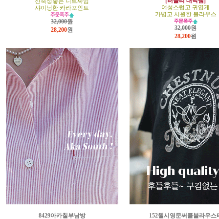
[러블리 대박템]
신축성좋은 니트짜임
여성스럽고 귀엽게
샤이닝한 카라포인트
가볍고 시원한 블라우스
32,000원
32,000원
28,200
원
28,200
원
8429아카칠부남방
152첼시영문써클블라우스