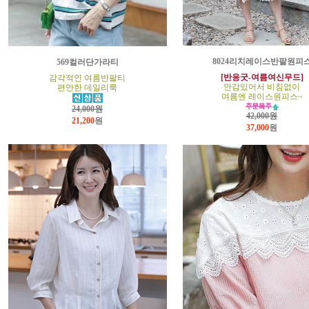
8024리치레이스반팔원피
569컬러단가라티
[반응굿-여름여신무드]
감각적인 여름반팔티
안감있어서 비침없이
편안한 데일리룩
여름엔 레이스원피스~
24,000원
42,000원
21,200
원
37,000
원