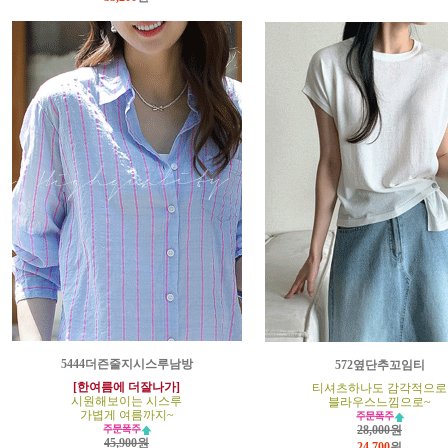
5444더즌줄지시스루남방
572옆단추꼬임티
[한여름에 더잘나가]
티셔츠하나도 감각적으로
시원해보이는 시스루
블라우스느낌으로~
가볍게 여름까지~
28,000원
45,900원
24,700
원