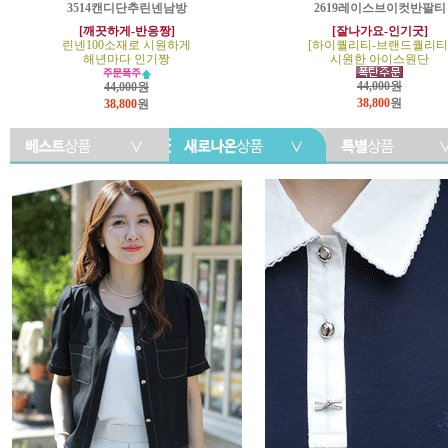
3514캔디단추린넨남방
2619레이스브이컷반팔티
[깨끗하게-반응짱]
[잘나가요-인기굿]
린넨100소재로 시원하게
[하이퀄리티-브랜드퀄리티
해년마다 인기짱
시원한 아이스원단
44,000원
44,000원
38,800
원
38,800
원