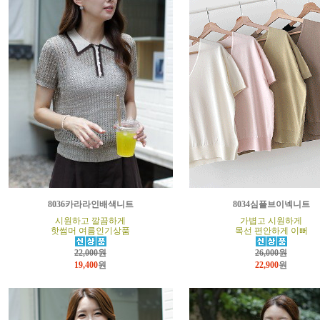
8036카라라인배색니트
8034심플브이넥니트
시원하고 깔끔하게
가볍고 시원하게
핫썸머 여름인기상품
목선 편안하게 이뻐
22,000원
26,000원
19,400
원
22,900
원