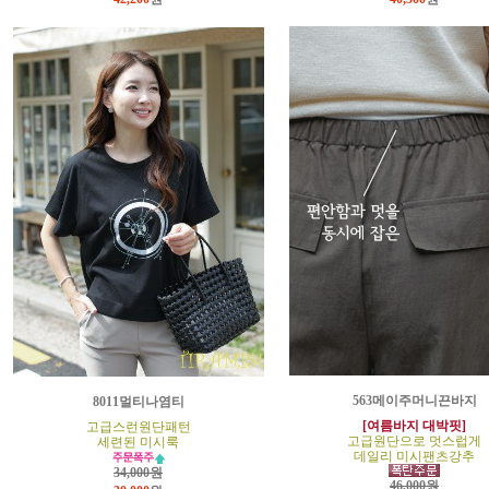
563메이주머니끈바지
8011멀티나염티
[여름바지 대박핏]
고급스런원단패턴
고급원단으로 멋스럽게
세련된 미시룩
데일리 미시팬츠강추
34,000원
46,000원