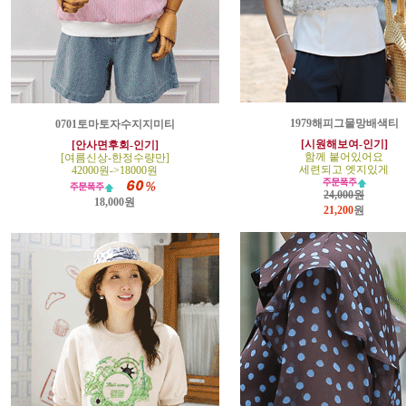
1979해피그물망배색티
0701토마토자수지지미티
[시원해보여-인기]
[안사면후회-인기]
함께 붙어있어요
[여름신상-한정수량만]
세련되고 엣지있게
42000원->18000원
24,000원
18,000원
21,200
원