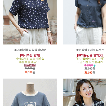
8020베네플라워워싱남방
8014랑랑소매셔링셔츠
[미시추천-인기]
[뜨거운반응-인기굿]
바이오워싱으로 내츄럴
[하이퀄리티-프리미엄]
후들후들 촉감굿~
고급스런 자켓형셔츠
32,000원
58,000원
28,200
원
51,100
원