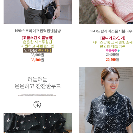
1090스트라이프핀턱린넨남방
3543드랍레이스줄지블라우
[고급스런 여름남방]
[잘나가요-인기]
은은한 시스루원단
사이즈감좋고 시원한소재
시원하고 세련된느낌
편안한 데일리룩
29,900원
38,000원
26,400
원
33,500
원