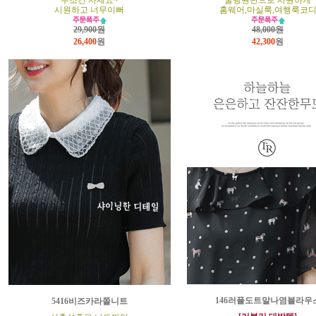
무조건 사세요~
쿨링원단으로 시원하게
시원하고 너무이뻐
홈웨어,마실룩,여행룩코
29,900원
48,000원
26,400
원
42,300
원
146러플도트말나염블라우
5416비즈카라쫄니트