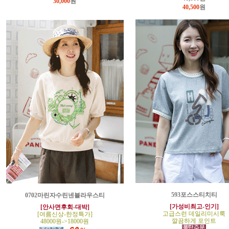
30,000
원
40,500
원
593포스스티치티
0702마린자수린넨블라우스티
[가성비최고-인기]
[안사면후회-대박]
고급스런 데일리미시룩
[여름신상-한정특가]
깔끔하게 포인트
48000원->18000원