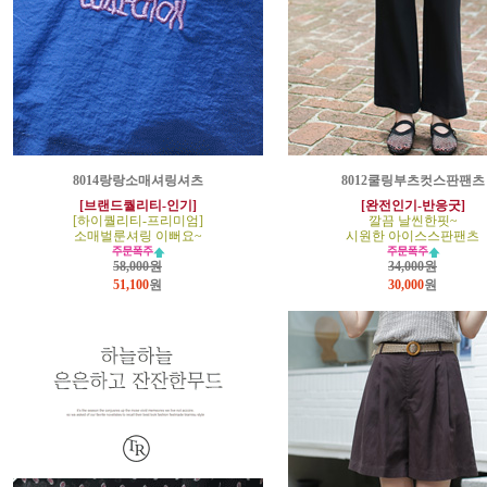
8014랑랑소매셔링셔츠
8012쿨링부츠컷스판팬츠
[브랜드퀄리티-인기]
[완전인기-반응굿]
[하이퀄리티-프리미엄]
깔끔 날씬한핏~
소매벌룬셔링 이뻐요~
시원한 아이스스판팬츠
58,000원
34,000원
51,100
원
30,000
원