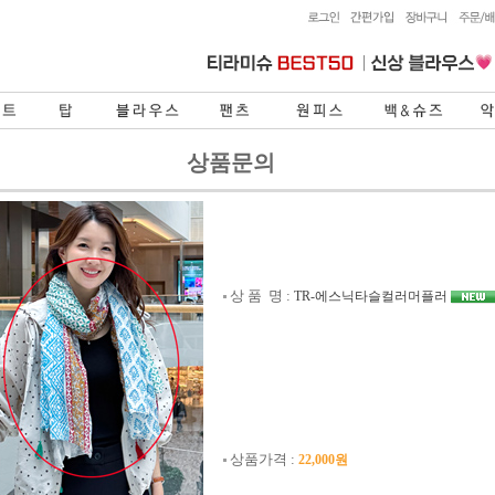
상품문의
상 품 명 :
TR-에스닉타슬컬러머플러
상품가격 :
22,000원