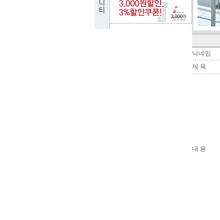
닉네임
제 목
내 용