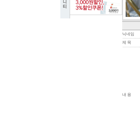
닉네임
제 목
내 용