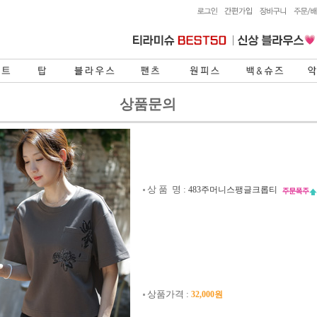
상품문의
상 품 명 :
483주머니스팽글크롭티
상품가격 :
32,000원