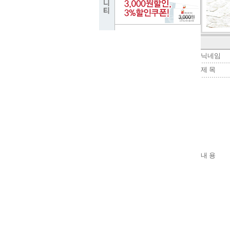
닉네임
제 목
내 용