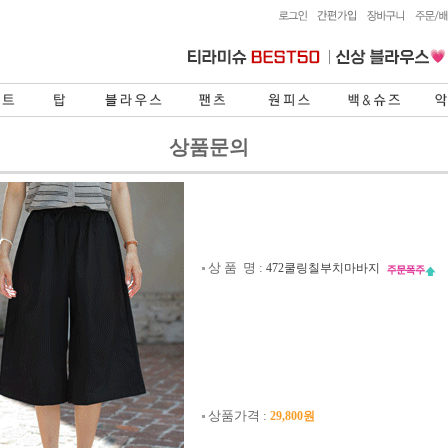
상품문의
상 품 명 :
472쿨링칠부치마바지
상품가격 :
29,800원