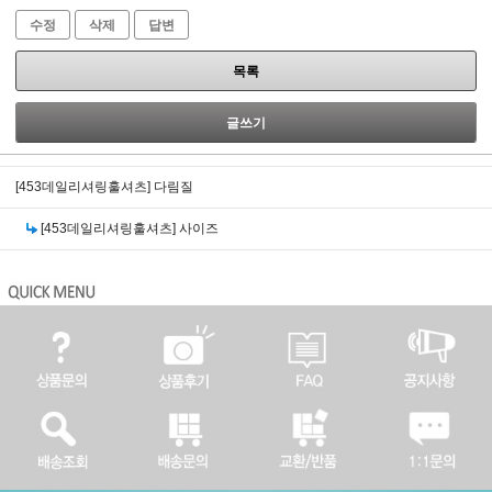
수정
삭제
답변
목록
글쓰기
[453데일리셔링훌셔츠]
다림질
[453데일리셔링훌셔츠]
사이즈