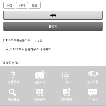
수정
삭제
답변
목록
글쓰기
[1118도트쉬폰블라우스...]
상품
[1118도트쉬폰블라우스...]
사이즈