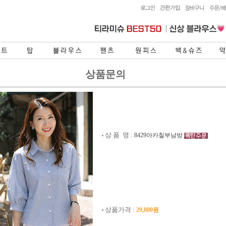
상품문의
상 품 명 :
8429아카칠부남방
상품가격 :
29,800원