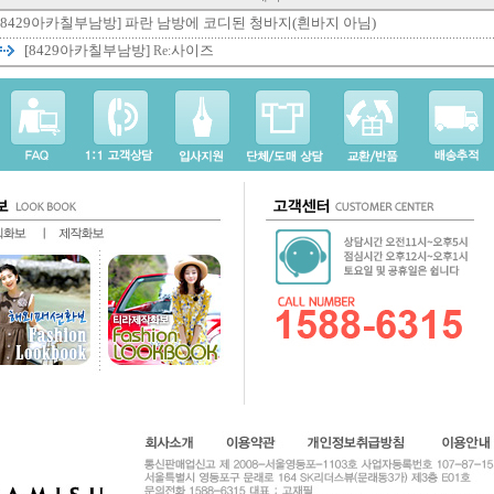
[8429아카칠부남방]
파란 남방에 코디된 청바지(흰바지 아님)
[8429아카칠부남방]
사이즈
Re: