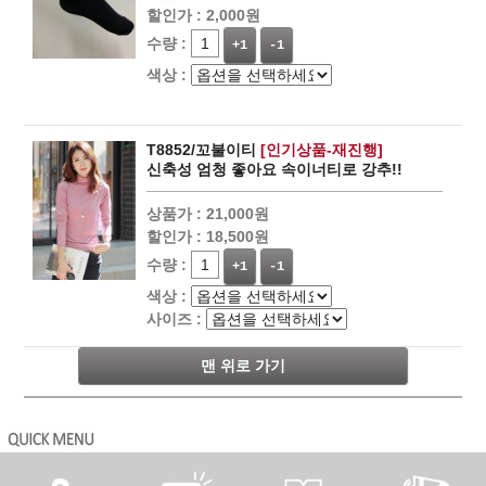
할인가 :
2,000원
수량 :
+1
-1
색상 :
T8852/꼬불이티
[인기상품-재진행]
신축성 엄청 좋아요 속이너티로 강추!!
상품가 :
21,000원
할인가 :
18,500원
수량 :
+1
-1
색상 :
사이즈 :
맨 위로 가기