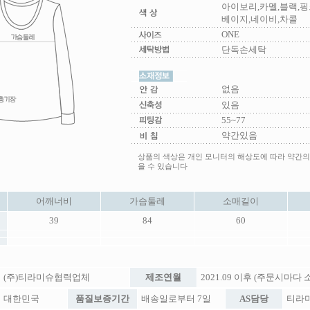
아이보리,카멜,블랙,핑
베이지,네이비,차콜
ONE
단독손세탁
없음
있음
55~77
약간있음
상품의 색상은 개인 모니터의 해상도에 따라 약간의
을 수 있습니다
어깨너비
가슴둘레
소매길이
39
84
60
(주)티라미슈협력업체
제조연월
2021.09 이후 (주문시마다
대한민국
품질보증기간
배송일로부터 7일
AS담당
티라미슈