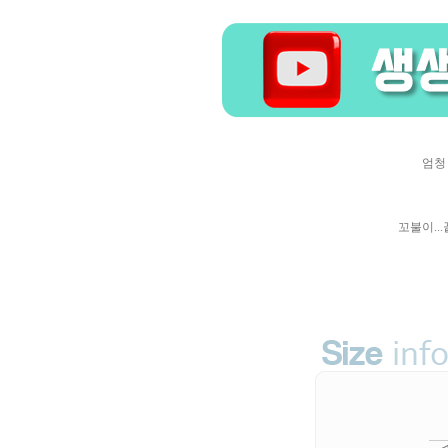
엄청 
꼬불이..