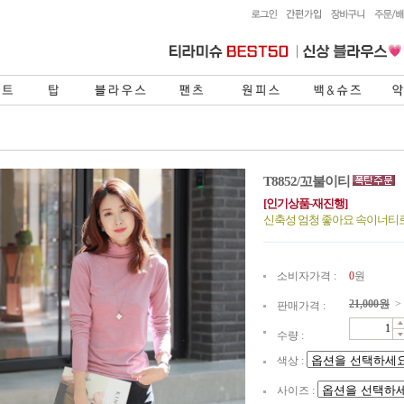
T8852/꼬불이티
[인기상품-재진행]
신축성 엄청 좋아요 속이너티로
소비자가격 :
0
원
21,000
원
>
판매가격 :
수량 :
색상 :
사이즈 :