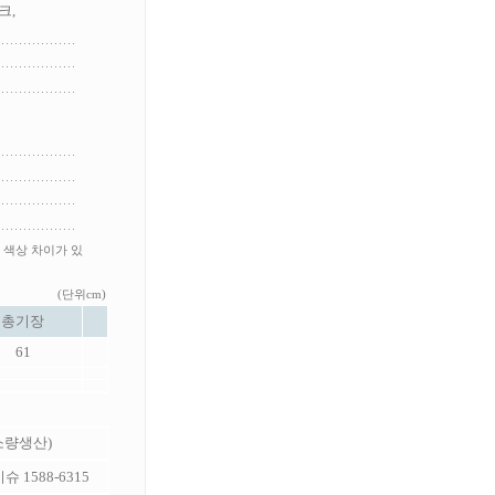
크,
 색상 차이가 있
(단위cm)
총기장
61
 소량생산)
 1588-6315