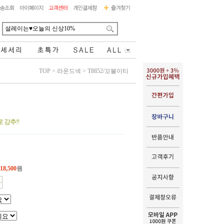
TOP
>
라운드넥
>
T8852/꼬불이티
 강추!!
18,500
원