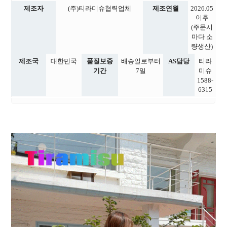
제조자
(주)티라미슈협력업체
제조연월
2026.05
이후
(주문시
마다 소
량생산)
제조국
대한민국
품질보증
배송일로부터
AS담당
티라
기간
7일
미슈
1588-
6315