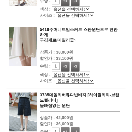
수량 :
+1
-1
색상 :
사이즈 :
5418주머니트임스커트 스판원단으로 편안
하게
구김제로/데일리굿~
상품가 :
38,000원
할인가 :
33,100원
수량 :
+1
-1
색상 :
사이즈 :
3735데일리버뮤다반바지 [하이퀄리티-브랜
드퀄리티]
물빠짐없는 원단
상품가 :
42,000원
할인가 :
36,600원
수량 :