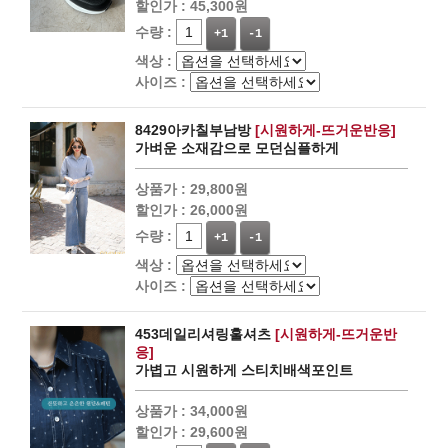
할인가 :
45,300원
수량 :
+1
-1
색상 :
사이즈 :
8429아카칠부남방
[시원하게-뜨거운반응]
가벼운 소재감으로 모던심플하게
상품가 :
29,800원
할인가 :
26,000원
수량 :
+1
-1
색상 :
사이즈 :
453데일리셔링훌셔츠
[시원하게-뜨거운반
응]
가볍고 시원하게 스티치배색포인트
상품가 :
34,000원
할인가 :
29,600원