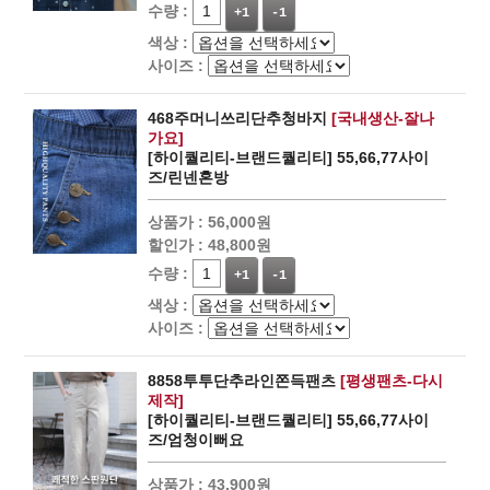
수량 :
+1
-1
색상 :
사이즈 :
468주머니쓰리단추청바지
[국내생산-잘나
가요]
[하이퀄리티-브랜드퀄리티] 55,66,77사이
즈/린넨혼방
상품가 :
56,000원
할인가 :
48,800원
수량 :
+1
-1
색상 :
사이즈 :
8858투투단추라인쫀득팬츠
[평생팬츠-다시
제작]
[하이퀄리티-브랜드퀄리티] 55,66,77사이
즈/엄청이뻐요
상품가 :
43,900원