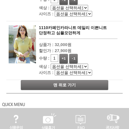
+1
-1
색상 :
사이즈 :
1110카페인카라니트 데일리 이쁜니트
단정하고 심플모던하게
상품가 :
32,000원
할인가 :
27,900원
수량 :
+1
-1
색상 :
사이즈 :
맨 위로 가기