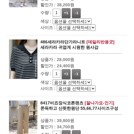
할인가 :
38,200원
수량 :
+1
-1
색상 :
사이즈 :
486세라카라단가라니트
[데일리반응굿]
세라카라 귀엽게 시원한 원사감
상품가 :
28,000원
할인가 :
24,400원
수량 :
+1
-1
색상 :
사이즈 :
8417비죠장식코튼팬츠
[잘나가요-인기]
쫀득하고 산뜻한원단 55,66,77사이즈구성
상품가 :
39,800원
할인가 :
34,700원