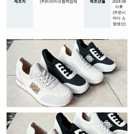
제조자
(주)티라미슈협력업체
제조년월
2024.09
이후
(주문시
마다 소
량생산)