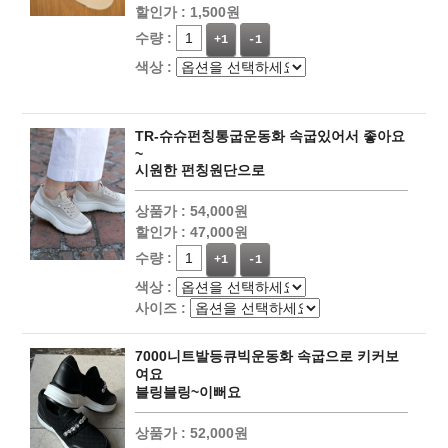
할인가 :
1,500원
수량 :
+1
-1
색상 :
TR-슈슈펀칭통굽운동화 속굽있어서 좋아요
~
시원한 펀칭원단으로
상품가 :
54,000원
할인가 :
47,000원
수량 :
+1
-1
색상 :
사이즈 :
7000니트발등큐빅운동화 속굽으로 키커보
여요
블링블링~이뻐요
상품가 :
52,000원