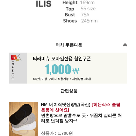
터치 쿠폰다운
관련상품
NM-베이직덧신양말(국산)
[히든삭스-슬립
온등에 신어요]
면혼방으로 땀흡수도 굿~ 뒤꿈치 실리콘 처
리로 벗겨짐 방지~!
상품가 :
1,700원