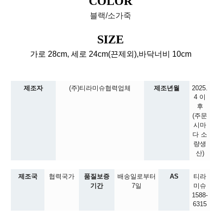
COLOR
블랙/소가죽
SIZE
가로 28cm, 세로 24cm(끈제외),바닥너비 10cm
제조자
(주)티라미슈협력업체
제조년월
2025.
4 이
후
(주문
시마
다 소
량생
산)
제조국
협력국가
품질보증
배송일로부터
AS
티라
기간
7일
미슈
1588-
6315