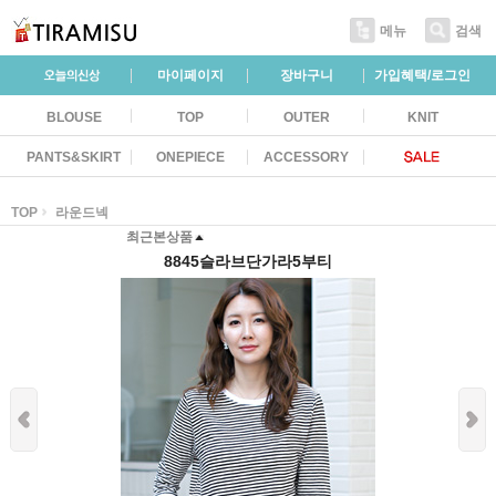
메뉴
검색
마이페이지
장바구니
가입혜택/로그인
BLOUSE
TOP
OUTER
KNIT
PANTS&SKIRT
ONEPIECE
ACCESSORY
TOP
라운드넥
최근본상품
8845슬라브단가라5부티