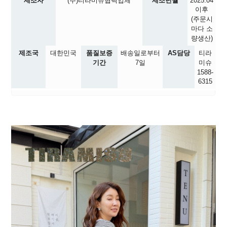
제조자
(주)티라미슈협력업체
제조년월
2025.04
이후
(주문시
마다 소
량생산)
제조국
대한민국
품질보증
배송일로부터
AS담당
티라
기간
7일
미슈
1588-
6315