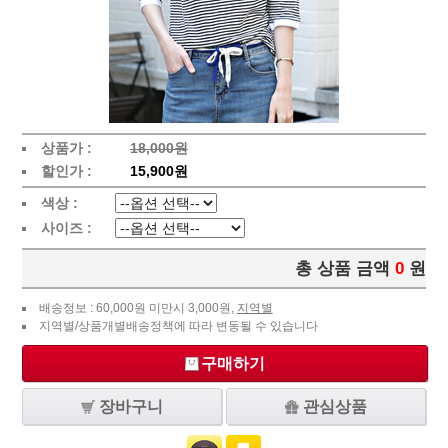
상품가 :
18,000원
할인가 :
15,900원
색상 :
사이즈 :
총 상품 금액
0
원
배송정보 : 60,000원 미만시 3,000원,
지역별
지역별/상품개별배송정책에 따라 변동될 수 있습니다
구매하기
장바구니
관심상품