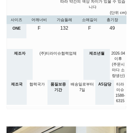
따라 약간의 색상 차이가 있을 수 있습
니다
(단위 cm)
사이즈
어깨너비
가슴둘레
소매길이
총기장
F
132
F
49
ONE
제조자
(주)티라미슈협력업체
제조년월
2026.04
이후
(주문시
마다 소
량생산)
제조국
협력국가
품질보증
배송일로부터
AS담당
티라
기간
7일
미슈
1588-
6315