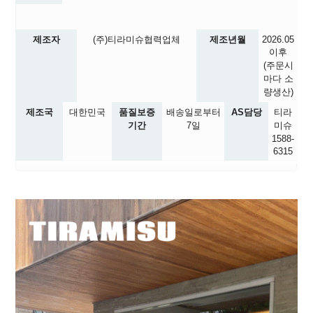
제조자
(주)티라미슈협력업체
제조년월
2026.05
이후
(주문시
마다 소
량생산)
제조국
대한민국
품질보증
배송일로부터
AS담당
티라
기간
7일
미슈
1588-
6315