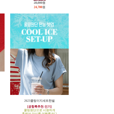
28,000원
24,700
원
2623쿨링이지세트한벌
[공항룩추천-인기]
쿨링원단으로 시원하게
홈웨어,마실룩,여행룩코디