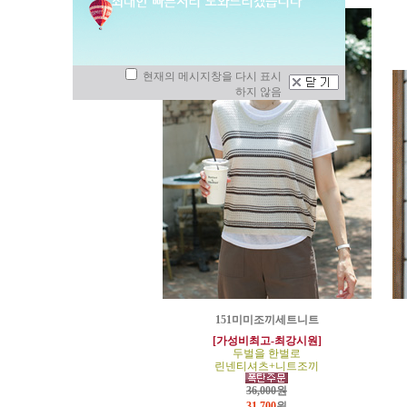
현재의 메시지창을 다시 표시
하지 않음
151미미조끼세트니트
[가성비최고-최강시원]
두벌을 한벌로
린넨티셔츠+니트조끼
36,000원
31,700
원