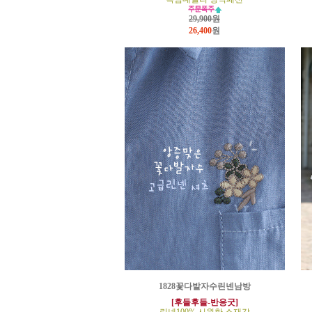
29,900원
26,400
원
1828꽃다발자수린넨남방
[후들후들-반응굿]