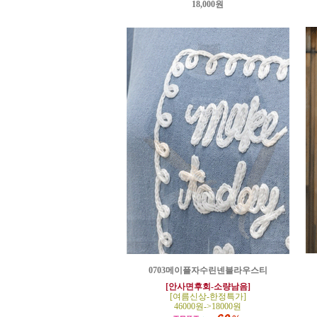
18,000원
0703메이플자수린넨블라우스티
[안사면후회-소량남음]
[여름신상-한정특가]
46000원->18000원