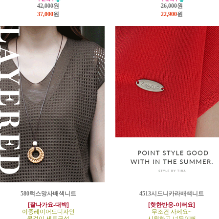
42,000원
26,000원
37,000
원
22,900
원
580럭스망사배색니트
4513시드니카라배색니트
[잘나가요-대박]
[핫한반응-이뻐요]
이중레이어드디자인
무조건 사세요~
목걸이 세트구성
시원하고 너무이뻐