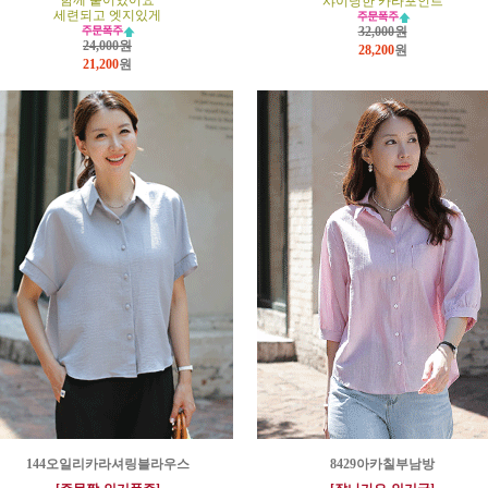
함께 붙어있어요
샤이닝한 카라포인트
세련되고 엣지있게
32,000원
24,000원
28,200
원
21,200
원
144오일리카라셔링블라우스
8429아카칠부남방