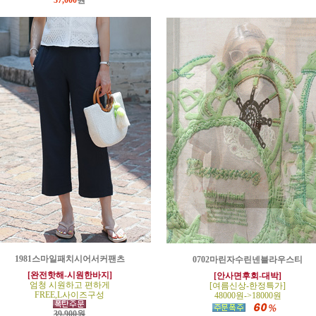
37,000
원
1981스마일패치시어서커팬츠
0702마린자수린넨블라우스티
[완전핫해-시원한바지]
[안사면후회-대박]
엄청 시원하고 편하게
[여름신상-한정특가]
FREE,L사이즈구성
48000원->18000원
39,900원