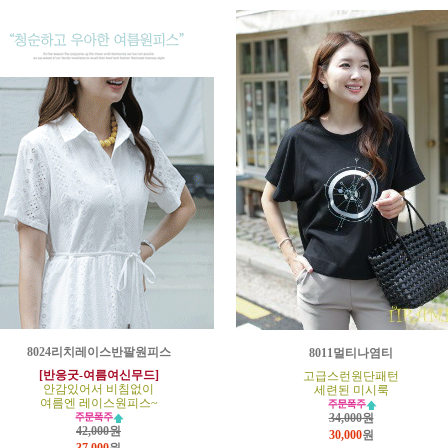
8024리치레이스반팔원피스
8011멀티나염티
[반응굿-여름여신무드]
고급스런원단패턴
안감있어서 비침없이
세련된 미시룩
여름엔 레이스원피스~
34,000원
42,000원
30,000
원