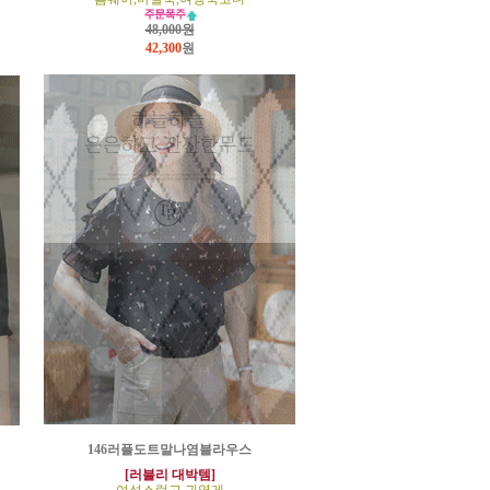
48,000원
42,300
원
146러플도트말나염블라우스
[러블리 대박템]