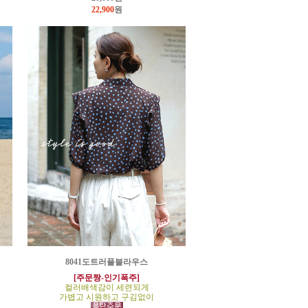
22,900
원
8041도트러플블라우스
[주문짱-인기폭주]
컬러배색감이 세련되게
가볍고 시원하고 구김없이