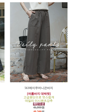
563메이주머니끈바지
[여름바지 대박핏]
고급원단으로 멋스럽게
데일리 미시팬츠강추
46,000원
40,500
원