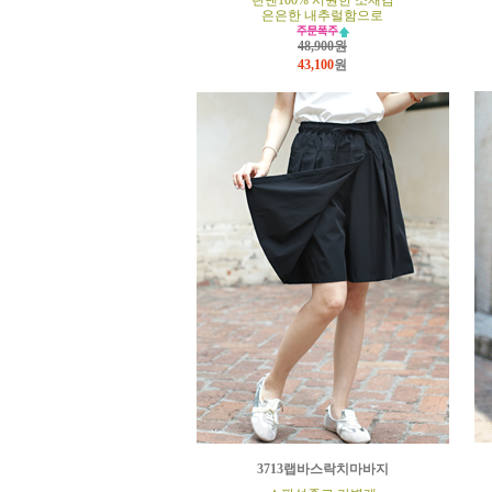
린넨100% 시원한 소재감
은은한 내추럴함으로
48,900원
43,100
원
3713랩바스락치마바지