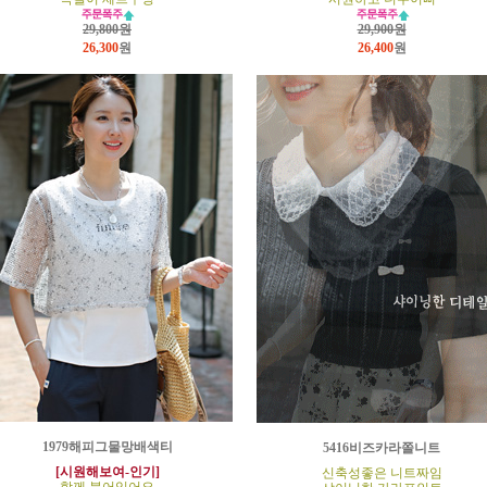
29,800원
29,900원
26,300
원
26,400
원
1979해피그물망배색티
5416비즈카라쫄니트
[시원해보여-인기]
신축성좋은 니트짜임