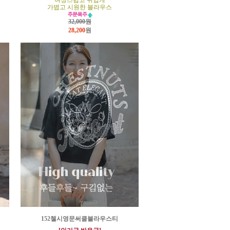
여성스럽고 귀엽게
가볍고 시원한 블라우스
32,000원
28,200
원
152첼시영문써클블라우스티