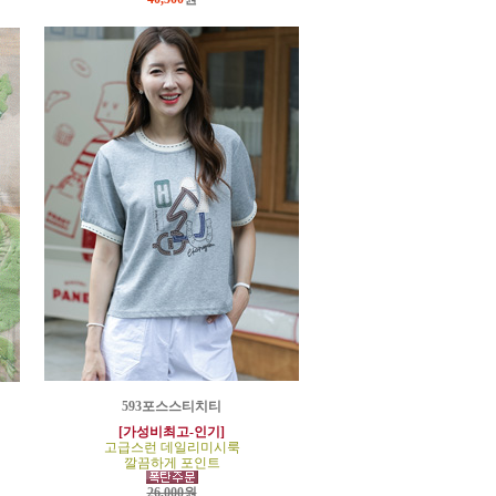
593포스스티치티
[가성비최고-인기]
고급스런 데일리미시룩
깔끔하게 포인트
26,000원