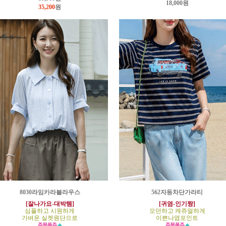
18,000원
35,200
원
8030라임카라블라우스
562자동차단가라티
[잘나가요-대박템]
[귀염-인기짱]
심플하고 시원하게
모던하고 캐쥬얼하게
가벼운 실켓원단으로
이쁜나염포인트