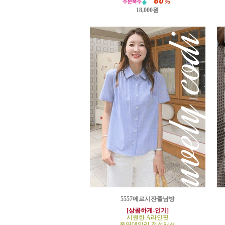
18,000원
5557메르시잔줄남방
[상콤하게-인기]
시원한 A라인핏
폭염데일리 정석패션