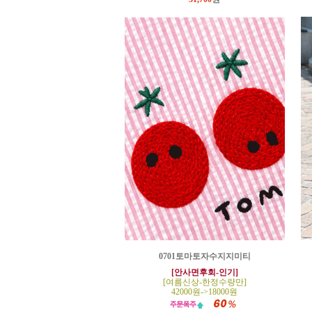
0701토마토자수지지미티
[안사면후회-인기]
[여름신상-한정수량만]
42000원->18000원