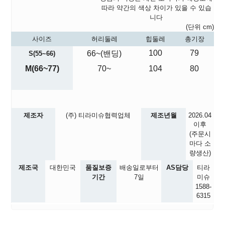
따라 약간의 색상 차이가 있을 수 있습
니다
(단위 cm)
사이즈
허리둘레
힙둘레
총기장
100
79
66~(밴딩)
S(55~66)
M(66~77)
70~
104
80
제조자
(주) 티라미슈협력업체
제조년월
2026.04
이후
(주문시
마다 소
량생산)
제조국
대한민국
품질보증
배송일로부터
AS담당
티라
기간
7일
미슈
1588-
6315