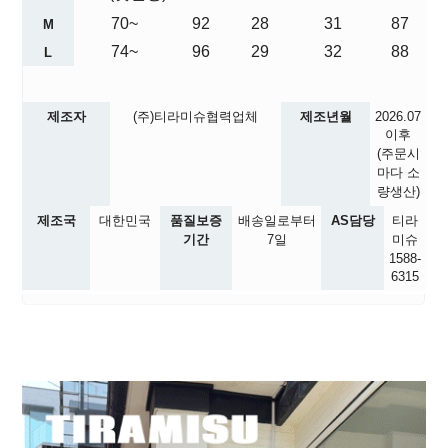
70~
92
28
31
87
M
74~
96
29
32
88
L
제조자
(주)티라미슈협력업체
제조년월
2026.07
이후
(주문시
마다 소
량생산)
제조국
대한민국
품질보증
배송일로부터
AS담당
티라
기간
7일
미슈
1588-
6315