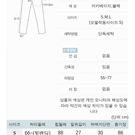
카키베이지,블랙
S,M,L
(모델착용사이즈:S)
단독세탁
없음
있음
55~77
없음
상품의 색상은 개인 모니터의 해상도에
따라 약간의 색상 차이가 있을 수 있습
니다
(단위 cm)
사이즈
허리둘레
힙둘레
밑위길이
허벅지단면
총기장
88
27
30
86
66~(뒷밴딩)
S