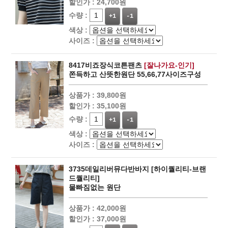
할인가 :
24,700원
수량 :
+1
-1
색상 :
사이즈 :
8417비죠장식코튼팬츠
[잘나가요-인기]
쫀득하고 산뜻한원단 55,66,77사이즈구성
상품가 :
39,800원
할인가 :
35,100원
수량 :
+1
-1
색상 :
사이즈 :
3735데일리버뮤다반바지 [하이퀄리티-브랜
드퀄리티]
물빠짐없는 원단
상품가 :
42,000원
할인가 :
37,000원