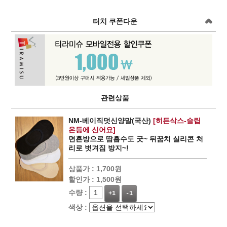
터치 쿠폰다운
관련상품
NM-베이직덧신양말(국산)
[히든삭스-슬립
온등에 신어요]
면혼방으로 땀흡수도 굿~ 뒤꿈치 실리콘 처
리로 벗겨짐 방지~!
상품가 :
1,700원
할인가 :
1,500원
수량 :
+1
-1
색상 :