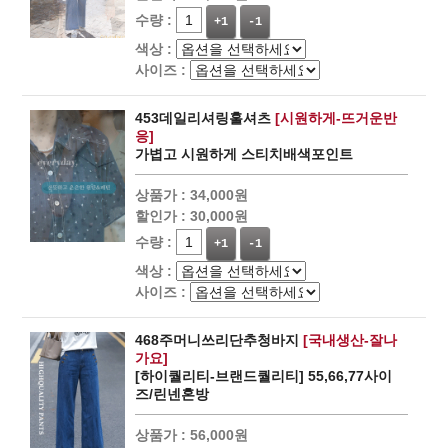
수량 :
+1
-1
색상 :
사이즈 :
453데일리셔링훌셔츠
[시원하게-뜨거운반
응]
가볍고 시원하게 스티치배색포인트
상품가 :
34,000원
할인가 :
30,000원
수량 :
+1
-1
색상 :
사이즈 :
468주머니쓰리단추청바지
[국내생산-잘나
가요]
[하이퀄리티-브랜드퀄리티] 55,66,77사이
즈/린넨혼방
상품가 :
56,000원