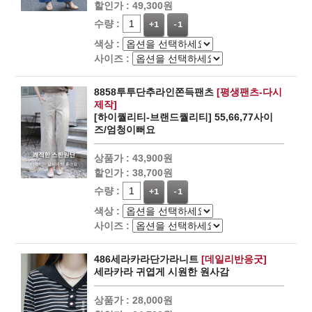
할인가 :
49,300원
수량 :
+1
-1
색상 :
사이즈 :
8858투투단추라인쫀득팬츠
[평생팬츠-다시
제작]
[하이퀄리티-브랜드퀄리티] 55,66,77사이
즈/엄청이뻐요
상품가 :
43,900원
할인가 :
38,700원
수량 :
+1
-1
색상 :
사이즈 :
486세라카라단가라니트
[데일리반응굿]
세라카라 귀엽게 시원한 원사감
상품가 :
28,000원