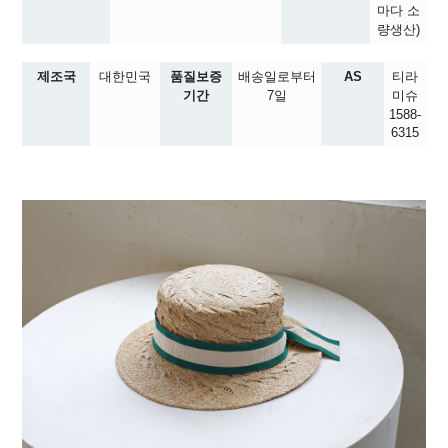
마다 소
량생산)
제조국
대한민국
품질보증
배송일로부터
AS
티라
기간
7일
미슈
1588-
6315