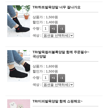
TR/하트발목양말 너무 잘나가요
상품가 :
1,500원
할인가 :
1,400원
수량 :
+1
-1
색상 :
TR/발목컬러블록양말 함께 주문필수~
국산양말
상품가 :
1,600원
할인가 :
1,500원
수량 :
+1
-1
색상 :
TR/미피발목양말 함께 쇼핑해요~