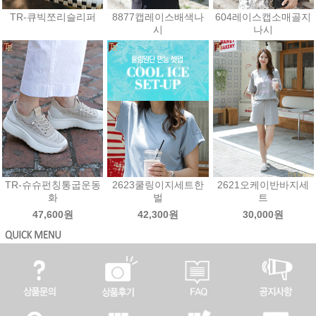
TR-큐빅쪼리슬리퍼
8877캡레이스배색나
604레이스캡소매골지
시
나시
38,800원
24,000원
17,600원
TR-슈슈펀칭통굽운동
2623쿨링이지세트한
2621오케이반바지세
화
벌
트
47,600원
42,300원
30,000원