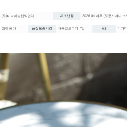
(주)티라미슈협력업체
제조년월
2026.04 이후 (주문시마다 
협력국가
품질보증기간
배송일로부터 7일
티라미슈
AS