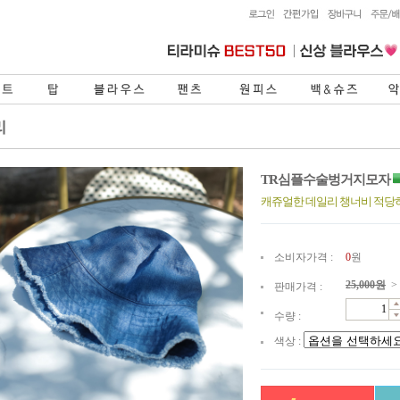
TR심플수술벙거지모자
캐쥬얼한 데일리 챙너비 적당
소비자가격 :
0
원
25,000
원
>
판매가격 :
수량 :
색상 :