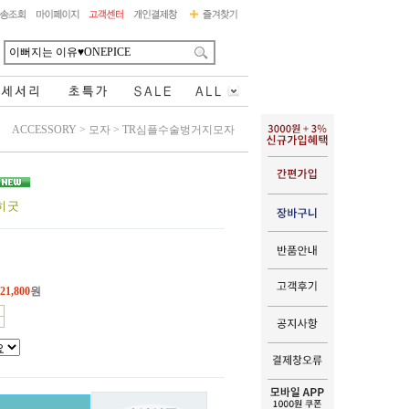
ACCESSORY
>
모자
>
TR심플수술벙거지모자
히 굿
21,800
원