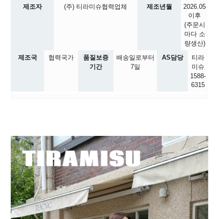
제조자
(주) 티라미슈협력업체
제조년월
2026.05
이후
(주문시
마다 소
량생산)
제조국
협력국가
품질보증
배송일로부터
AS담당
티라
기간
7일
미슈
1588-
6315