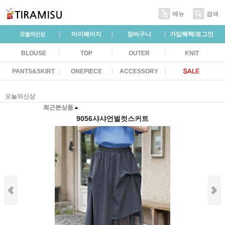
메뉴
검색
마이페이지
장바구니
가입혜택/로그인
BLOUSE
TOP
OUTER
KNIT
PANTS&SKIRT
ONEPIECE
ACCESSORY
오늘의신상
최근본상품
9056샤샤언벌컷스커트