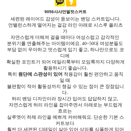
9056샤샤언벌컷스커트
세련된 레이어드 감성이 돋보이는 밴딩 스커트입니다.
언밸런스하게 떨어지는 겉감 라인 아래로 시스루 플리츠
가
자연스럽게 더해져 걸을 때마다 여성스럽고 감각적인
분위기를 연출해주는 아이템이에요. 40~50대 여성분들도
부담 없이 우아하고 멋스럽게 입기 좋고, 하나만으로도 코
디에
확실한 포인트가 되어 데일리룩부터 모임룩까지 다양하게
활용하시기 좋습니다.
특히
원단에 스판성이 있어
착용감이 훨씬 편안하고 움직
일 때
불편함이 적어 활동성까지 챙길 수 있는 점이 큰 장점입니
다.
허리 밴딩 디자인이라 장시간 입어도 답답하지 않고,
자연스럽게 허리 라인을 잡아주면서 아래로는 부드럽게
흐르는
실루엣이 하체 라인을 예쁘게 커버해줘요. 단순한 기본 스
커트보다
훨씬 더 세련된 디테일이 살아 있어 상의를 심플하게 입어