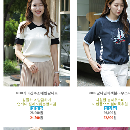
8010카라진주소매반팔니트
8009닻나염배색블라우스
심플하고 깔끔하게
시원한 블라우스티
언제나 질리지않는컬러감
마린풍으로 썸머룩추천
28,000원
26,000원
24,700
원
22,900
원