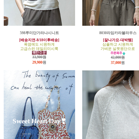
598루미단가라나시니트
8030라임카라블라우스
[배송지연-8/18이후배송]
[잘나가요-대박템]
폭염에도 시원하게
심플하고 시원하게
고급스런 데일리미시룩
가벼운 실켓원단으로
33,900원
42,000원
29,900
원
37,000
원