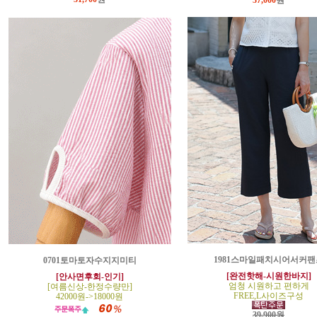
37,000
원
1981스마일패치시어서커팬
0701토마토자수지지미티
[완전핫해-시원한바지]
[안사면후회-인기]
엄청 시원하고 편하게
[여름신상-한정수량만]
FREE,L사이즈구성
42000원->18000원
39,900원