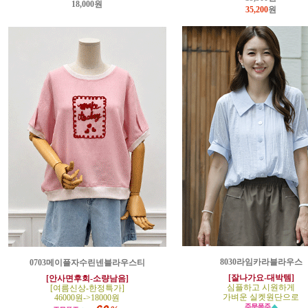
18,000원
35,200
원
8030라임카라블라우스
0703메이플자수린넨블라우스티
[잘나가요-대박템]
[안사면후회-소량남음]
심플하고 시원하게
[여름신상-한정특가]
가벼운 실켓원단으로
46000원->18000원