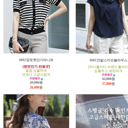
8002양포켓단가라니트
8001언발스카프블라우스
[완전인기-반응굿]
[하이퀄리티-브랜드퀄리티
깔끔 심플하게
심플하고 세련되게
언제나 고급스럽게
42,000원
29,900원
37,000
원
26,400
원