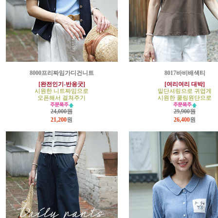
8000프리짜임가디건니트
8017바비배색티
[완전인기-반응굿]
[여리여리 대박]
시원한 니트짜임으로
밑단셔링으로 귀엽게
오픈해서 걸쳐주기
시원한 쿨링원단으로
24,000원
29,900원
21,200
원
26,400
원