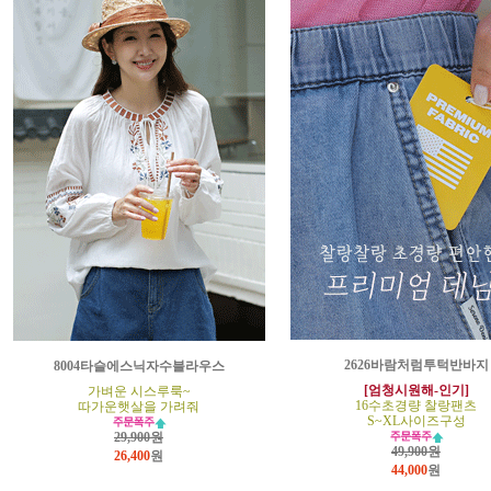
2626바람처럼투턱반바지
8004타슬에스닉자수블라우스
[엄청시원해-인기]
가벼운 시스루룩~
16수초경량 찰랑팬츠
따가운햇살을 가려줘
S~XL사이즈구성
29,900원
49,900원
26,400
원
44,000
원