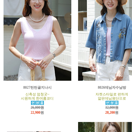
8027틴틴골지나시
8026데님자수남방
신축성 엄청굿~
자켓스타일로 편하게
시원하게 한여름코디
얇은데님원단으로
26,000원
32,000원
22,900
원
28,200
원