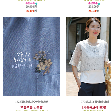
29,900원
29,800원
26,400
원
26,300
원
1828꽃다발자수린넨남방
1979해피그물망배색티
[후들후들-반응굿]
[시원해보여-인기]