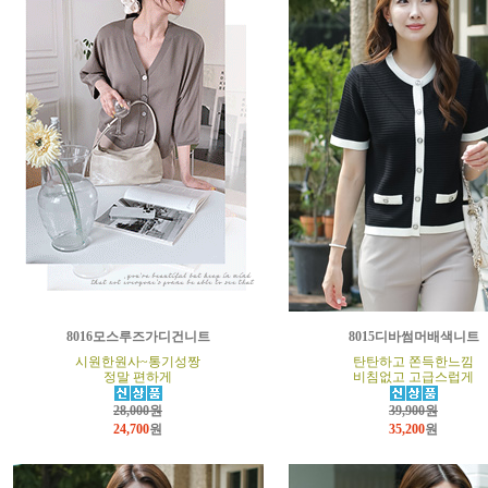
8016모스루즈가디건니트
8015디바썸머배색니트
시원한원사~통기성짱
탄탄하고 쫀득한느낌
정말 편하게
비침없고 고급스럽게
28,000원
39,900원
24,700
원
35,200
원