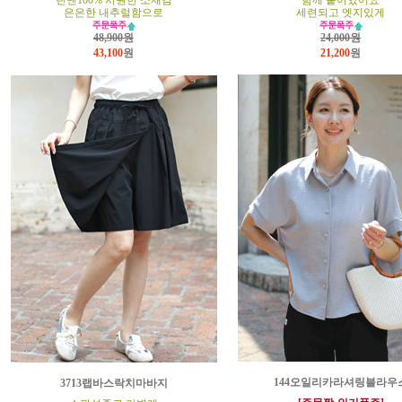
린넨100% 시원한 소재감
함께 붙어있어요
은은한 내추럴함으로
세련되고 엣지있게
48,900원
24,000원
43,100
원
21,200
원
144오일리카라셔링블라우
3713랩바스락치마바지