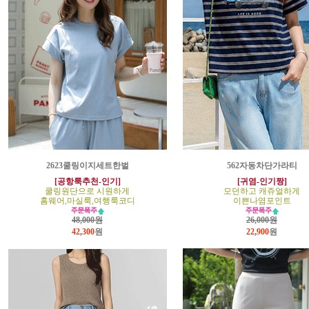
2623쿨링이지세트한벌
562자동차단가라티
[공항룩추천-인기]
[귀염-인기짱]
쿨링원단으로 시원하게
모던하고 캐쥬얼하게
홈웨어,마실룩,여행룩코디
이쁜나염포인트
48,000원
26,000원
42,300
원
22,900
원