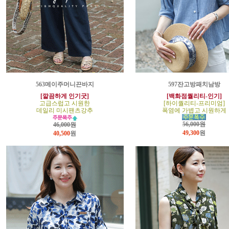
563메이주머니끈바지
597잔고방패치남방
[깔끔하게 인기굿]
[백화점퀄리티-인기]
고급스럽고 시원한
[하이퀄리티-프리미엄]
데일리 미시팬츠강추
폭염에 가볍고 시원하게
56,000원
46,000원
49,300
원
40,500
원