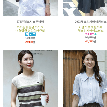
578큰체크시스루남방
2003체크망사배색원피스
따가운햇살을 가리며
시원하고 모던하게
내츄럴한 편안한캐쥬얼
체크망사배색포인트
52,000원
33,900원
45,800
원
29,900
원