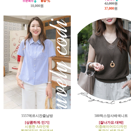
42,000원
18,000원
37,000
원
5557메르시잔줄남방
580럭스망사배색니트
[상콤하게-인기]
[잘나가요-대박]
시원한 A라인핏
이중레이어드디자인
폭염데일리 정석패션
목걸이 세트구성