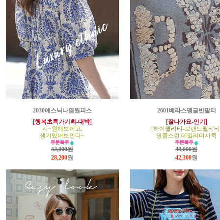
2030에스닉나염원피스
2601베라스팽글반팔티
[행복초특가기획-대박]
[잘나가요-인기]
시~원해보이고,
[하이퀄리티-브랜드퀄리티
생기있어보인다~
명품스런 데일리미시룩
32,000원
48,000원
28,200
원
42,300
원