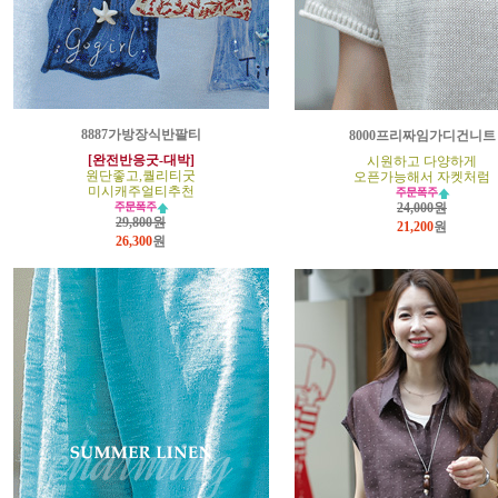
8887가방장식반팔티
8000프리짜임가디건니트
[완전반응굿-대박]
시원하고 다양하게
원단좋고,퀄리티굿
오픈가능해서 자켓처럼
미시캐주얼티추천
24,000원
29,800원
21,200
원
26,300
원