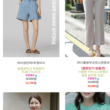
8012쿨링부츠컷스판팬츠
8043양핀턱4부청바지
[완전인기-반응굿]
엄청편하고 부담없이
시원한 아이스스판원단
55,66,77사이즈
깔끔 날씬한 핏감~
28,000원
34,000원
24,700
원
30,000
원