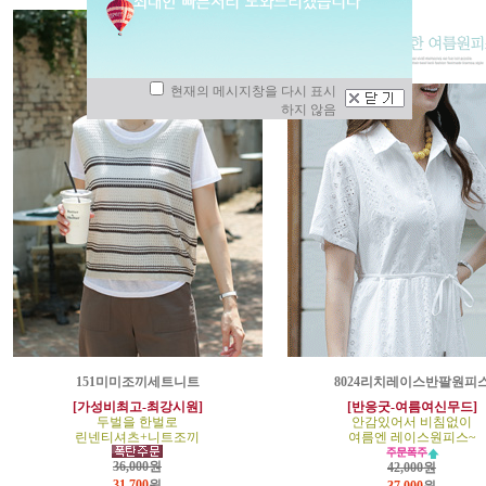
현재의 메시지창을 다시 표시
하지 않음
151미미조끼세트니트
8024리치레이스반팔원피
[가성비최고-최강시원]
[반응굿-여름여신무드]
두벌을 한벌로
안감있어서 비침없이
린넨티셔츠+니트조끼
여름엔 레이스원피스~
36,000원
42,000원
31,700
원