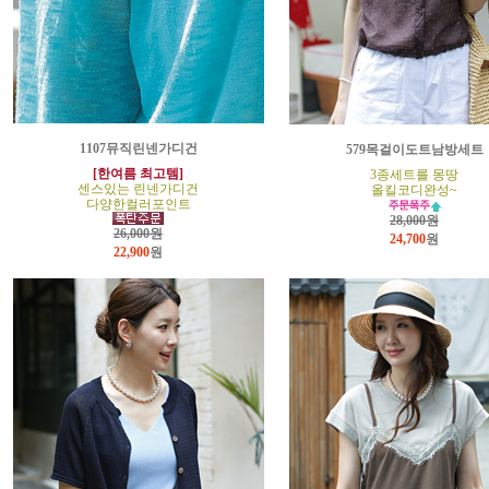
1107뮤직린넨가디건
579목걸이도트남방세트
[한여름 최고템]
3종세트를 몽땅
센스있는 린넨가디건
올킬코디완성~
다양한컬러포인트
28,000원
26,000원
24,700
원
22,900
원