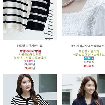
8035캡송단가라니트
8023사각자수넥셔링블라우
[폭염속에 대박템]
귀엽고 시원하게
시원한소재감으로
상큼발랄한 썸머블라우스
옆라인 디테일 고급스럽게
21,900원
24,000원
19,300
원
21,200
원