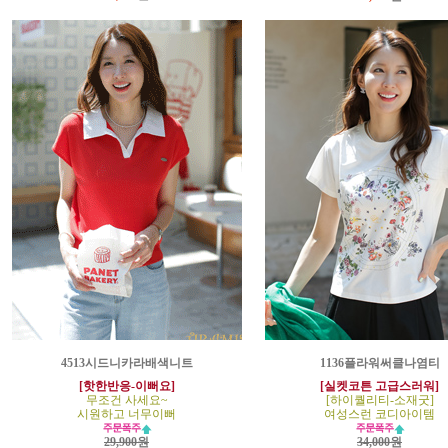
4513시드니카라배색니트
1136플라워써클나염티
[핫한반응-이뻐요]
[실켓코튼 고급스러워]
무조건 사세요~
[하이퀄리티-소재굿]
시원하고 너무이뻐
여성스런 코디아이템
29,900원
34,000원