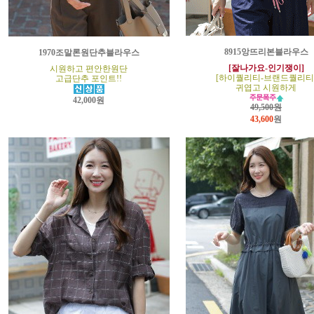
8915앙뜨리본블라우스
1970조말론원단추블라우스
[잘나가요-인기쟁이]
시원하고 편안한원단
[하이퀄리티-브랜드퀄리티
고급단추 포인트!!
귀엽고 시원하게
42,000원
49,500원
43,600
원