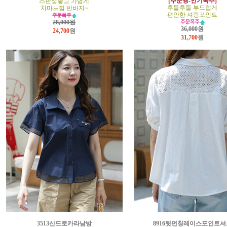
[주문짱-인기폭주]
스판성좋고 가볍게
후들후들 부드럽게
치마느낌 반바지~
편안한 셔링포인트
28,000원
36,000원
24,700
원
31,700
원
3513산드로카라남방
8916뒷펀칭레이스포인트셔