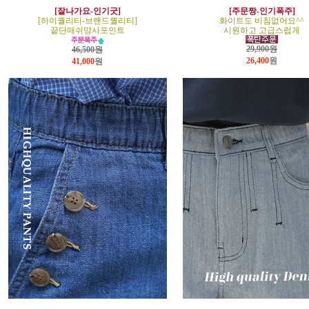
[잘나가요-인기굿]
[주문짱-인기폭주]
[하이퀄리티-브랜드퀄리티]
화이트도 비침없어요^^
끝단매쉬망사포인트
시원하고 고급스럽게
29,900원
46,500원
26,400
원
41,000
원