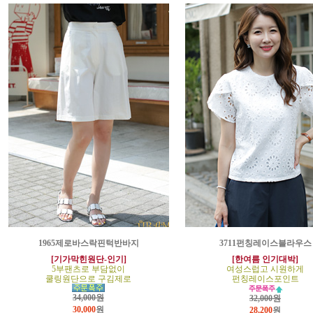
1965제로바스락핀턱반바지
3711펀칭레이스블라우스
[기가막힌원단-인기]
[한여름 인기대박]
5부팬츠로 부담없이
여성스럽고 시원하게
쿨링원단으로 구김제로
펀칭레이스포인트
34,000원
32,000원
30,000
원
28,200
원