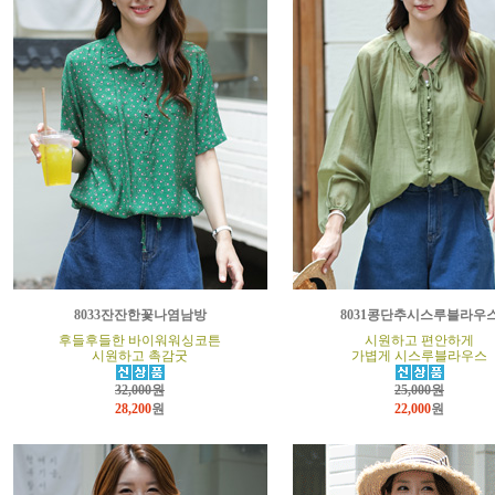
8033잔잔한꽃나염남방
8031콩단추시스루블라우
후들후들한 바이워워싱코튼
시원하고 편안하게
시원하고 촉감굿
가볍게 시스루블라우스
32,000원
25,000원
28,200
원
22,000
원