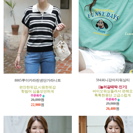
594퍼니강아지워싱티
8005루이카라린넨단가라니트
[놀러갈때딱-인기]
편안한핏감,시원한핏감
바이오워싱돌려서 편해요
핫썸머 심플모던하게
톡톡한원단 고급스럽게
26,000원
29,900원
22,900
원
26,400
원