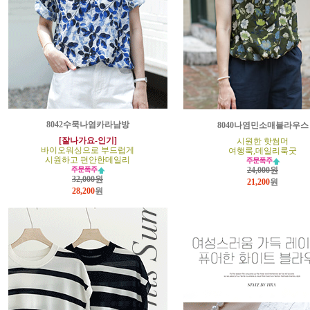
8042수묵나염카라남방
8040나염민소매블라우스
[잘나가요-인기]
시원한 핫썸머
바이오워싱으로 부드럽게
여행룩,데일리룩굿
시원하고 편안한데일리
24,000원
32,000원
21,200
원
28,200
원